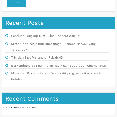
Search
Recent Posts
Panduan Lengkap Slot Pulsa: Indosat dan Tri
Misteri dan Keajaiban Bupatitogel: Kenapa Banyak yang
Tercandu?
Trik dan Tips Menang di Rubah 4D
Berkembang Seiring Impian 4D: Kisah Beberapa Pemenangnya
Mitos dan Fakta Lotere di Warga 88 yang perlu Harus Anda
Ketahui
Recent Comments
No comments to show.