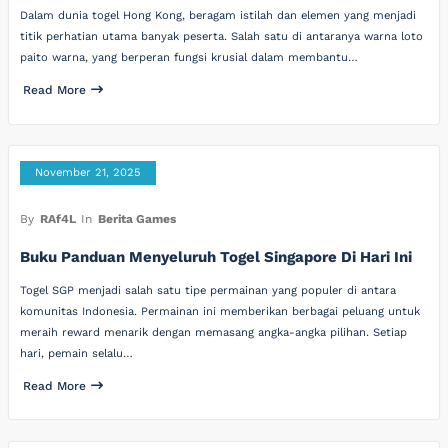
Dalam dunia togel Hong Kong, beragam istilah dan elemen yang menjadi
titik perhatian utama banyak peserta. Salah satu di antaranya warna loto
paito warna, yang berperan fungsi krusial dalam membantu…
Read More
November 21, 2025
By
RAf4L
In
Berita Games
Buku Panduan Menyeluruh Togel Singapore Di Hari Ini
Togel SGP menjadi salah satu tipe permainan yang populer di antara
komunitas Indonesia. Permainan ini memberikan berbagai peluang untuk
meraih reward menarik dengan memasang angka-angka pilihan. Setiap
hari, pemain selalu…
Read More