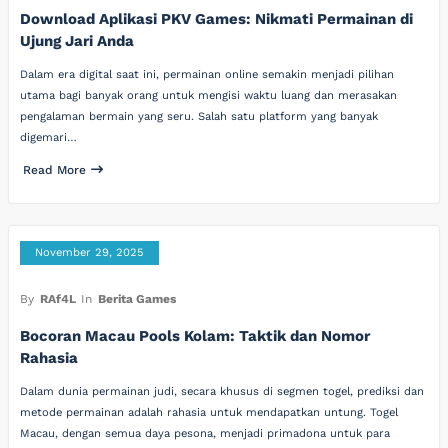
Download Aplikasi PKV Games: Nikmati Permainan di
Ujung Jari Anda
Dalam era digital saat ini, permainan online semakin menjadi pilihan
utama bagi banyak orang untuk mengisi waktu luang dan merasakan
pengalaman bermain yang seru. Salah satu platform yang banyak
digemari…
Read More
November 29, 2025
By
RAf4L
In
Berita Games
Bocoran Macau Pools Kolam: Taktik dan Nomor
Rahasia
Dalam dunia permainan judi, secara khusus di segmen togel, prediksi dan
metode permainan adalah rahasia untuk mendapatkan untung. Togel
Macau, dengan semua daya pesona, menjadi primadona untuk para