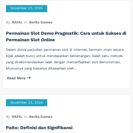
November 23, 2025
By
RAf4L
In
Berita Games
Permainan Slot Demo Pragmatik: Cara untuk Sukses di
Permainan Slot Online
Dalam dunia perjudian permainan slot di internet, bermain-main secara
bijak adalah kunci untuk mendapatkan kemenangan. Salah satu metode
yang direkomendasikan ialah dengan memanfaatkan slot demonstrasi,
khususnya yang biasanya ditawarkan oleh…
Read More
November 22, 2025
By
RAf4L
In
Berita Games
Paito: Definisi dan Signifikansi