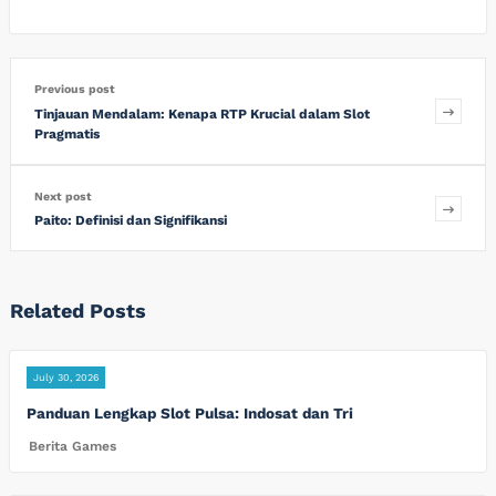
Previous post
Tinjauan Mendalam: Kenapa RTP Krucial dalam Slot
Pragmatis
Next post
Paito: Definisi dan Signifikansi
Related Posts
July 30, 2026
Panduan Lengkap Slot Pulsa: Indosat dan Tri
Berita Games