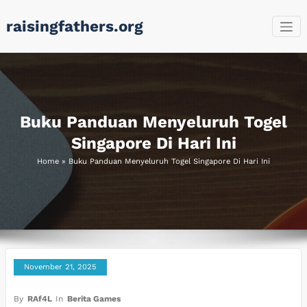
Skip
raisingfathers.org
to
content
Buku Panduan Menyeluruh Togel
Singapore Di Hari Ini
Home
»
Buku Panduan Menyeluruh Togel Singapore Di Hari Ini
November 21, 2025
By
RAf4L
In
Berita Games