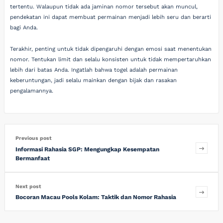
tertentu. Walaupun tidak ada jaminan nomor tersebut akan muncul,
pendekatan ini dapat membuat permainan menjadi lebih seru dan berarti
bagi Anda.
Terakhir, penting untuk tidak dipengaruhi dengan emosi saat menentukan
nomor. Tentukan limit dan selalu konsisten untuk tidak mempertaruhkan
lebih dari batas Anda. Ingatlah bahwa togel adalah permainan
keberuntungan, jadi selalu mainkan dengan bijak dan rasakan
pengalamannya.
Previous post
Informasi Rahasia SGP: Mengungkap Kesempatan
Bermanfaat
Next post
Bocoran Macau Pools Kolam: Taktik dan Nomor Rahasia