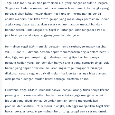
Togel SGP merupakan tipe permainan judi yang sangat populer di negara
Singapore. Pada permainan ini, para pemain bisa menentukan angka yang
percayai akan keluar keluar dalam hasil undian. Permainan ini sendiri
adalah akronim dari kata "toto gelap," yang maksudnya permainan undian
angka yang biasanya diadakan secara online maupun melalui bandar-
bandar resmi. Pada Singapore, togel ini ditangani oleh Singapore Pools,
jadi hasilnya dapat dipertanggung jawabkan dan jelas.
Permainan togel SGP memiliki beragam jenis taruhan, termasuk taruhan
2D, 3D, dan 4D, dimana pemain dapat menempatkan angka dalam bentuk
dua, tiga, maupun empat digit. Masing-masing tipe taruhan punya
peluang hadiah yang, dan semakin banyak angka yang, semakin tinggi pula
hadiah yang dapat diterima. Keluaran angka togel Singapore biasanya
dilakukan secara reguler, baik di malam hari, serta hasilnya bisa diakses
oleh pemain dengan mudah lewat berbagai platform online.
Eksistensi togel SGP ini menarik banyak banyak orang, tidak hanya karena
peluang untuk mendapatkan hadiah besar tetapi juga mengenai aspek
hiburan yang dijadikannya. Sejumlah pemain sering mengandalkan
prediksi dan analisis untuk memilih angka, sehingga menjadikan togel SGP
bukan sekadar sekadar permainan beruntung, tetapi serta sarana untuk