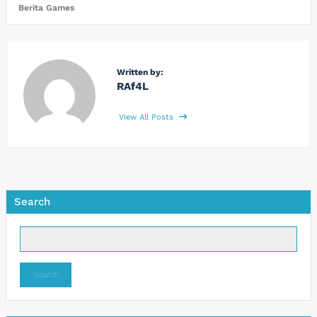
Berita Games
Written by:
RAf4L
View All Posts
Search
Search