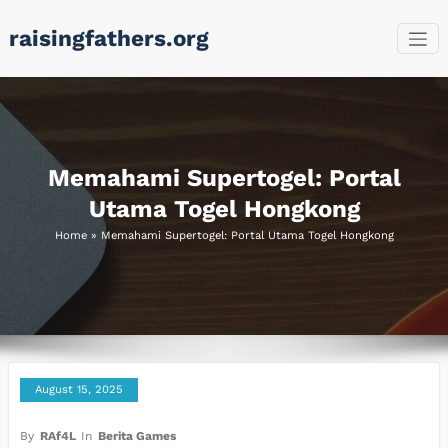
Skip
raisingfathers.org
to
content
Memahami Supertogel: Portal
Utama Togel Hongkong
Home
»
Memahami Supertogel: Portal Utama Togel Hongkong
August 15, 2025
By
RAf4L
In
Berita Games