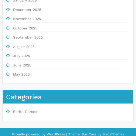
January 2026
December 2025
November 2025
October 2025
September 2025
August 2025
July 2025
June 2025
May 2025
Categories
Berita Games
Proudly powered by
WordPress
| Theme:
BusiCare
by
SpiceThemes