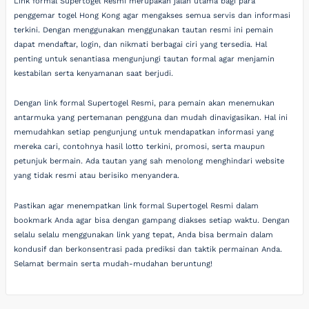
Link formal Supertogel Resmi merupakan jalan utama bagi para
penggemar togel Hong Kong agar mengakses semua servis dan informasi
terkini. Dengan menggunakan menggunakan tautan resmi ini pemain
dapat mendaftar, login, dan nikmati berbagai ciri yang tersedia. Hal
penting untuk senantiasa mengunjungi tautan formal agar menjamin
kestabilan serta kenyamanan saat berjudi.
Dengan link formal Supertogel Resmi, para pemain akan menemukan
antarmuka yang pertemanan pengguna dan mudah dinavigasikan. Hal ini
memudahkan setiap pengunjung untuk mendapatkan informasi yang
mereka cari, contohnya hasil lotto terkini, promosi, serta maupun
petunjuk bermain. Ada tautan yang sah menolong menghindari website
yang tidak resmi atau berisiko menyandera.
Pastikan agar menempatkan link formal Supertogel Resmi dalam
bookmark Anda agar bisa dengan gampang diakses setiap waktu. Dengan
selalu selalu menggunakan link yang tepat, Anda bisa bermain dalam
kondusif dan berkonsentrasi pada prediksi dan taktik permainan Anda.
Selamat bermain serta mudah-mudahan beruntung!