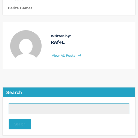
Berita Games
Written by:
RAf4L
View All Posts
Search
Search