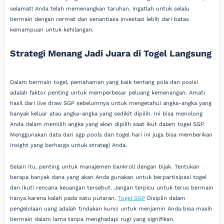
selamat! Anda telah memenangkan taruhan. Ingatlah untuk selalu
bermain dengan cermat dan senantiasa investasi lebih dari batas
kemampuan untuk kehilangan.
Strategi Menang Jadi Juara di Togel Langsung
Dalam bermain togel, pemahaman yang baik tentang pola dan posisi
adalah faktor penting untuk memperbesar peluang kemenangan. Amati
hasil dari live draw SGP sebelumnya untuk mengetahui angka-angka yang
banyak keluar atau angka-angka yang sedikit dipilih. Ini bisa menolong
Anda dalam memilih angka yang akan dipilih saat ikut dalam togel SGP.
Menggunakan data dari sgp pools dan togel hari ini juga bisa memberikan
insight yang berharga untuk strategi Anda.
Selain itu, penting untuk manajemen bankroll dengan bijak. Tentukan
berapa banyak dana yang akan Anda gunakan untuk berpartisipasi togel
dan ikuti rencana keuangan tersebut. Jangan terpicu untuk terus bermain
hanya karena kalah pada satu putaran.
Togel SGP
Disiplin dalam
pengelolaan uang adalah tindakan kunci untuk menjamin Anda bisa masih
bermain dalam lama tanpa menghadapi rugi yang signifikan.