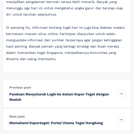
menjadikan pengalaman bermain terasa lebih menarik. Banyak yang
menunggu sgp hari ini untuk mengetahui angka gacor dan bersiap-siap
diri untuk taruhan selanjutnya.
Di samping itu, informasi tentang togel hari ini juga bisa diakses melalui
bermacam-macam situs online. Partisipan dianjurkan untuk selalu
mengupdate informasi dari sumber terpercaya agar jangan ketinggalan
hasil penting. Banyak pemain yang berbagi strategi dan kisah mereka
dalam memainkan togel Singapore, menjadikannya komunitas yang
dinamis dan saling membantu.
Previous post
Panduan Menyeluruh Login ke dalam Super Togel dengan
Mudah
Next post
Memahami Supertogel: Portal Utama Togel Hongkong