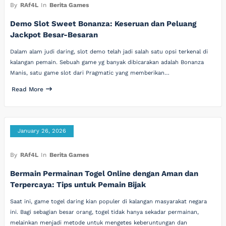
By
RAf4L
In
Berita Games
Demo Slot Sweet Bonanza: Keseruan dan Peluang
Jackpot Besar-Besaran
Dalam alam judi daring, slot demo telah jadi salah satu opsi terkenal di
kalangan pemain. Sebuah game yg banyak dibicarakan adalah Bonanza
Manis, satu game slot dari Pragmatic yang memberikan…
Read More
January 26, 2026
By
RAf4L
In
Berita Games
Bermain Permainan Togel Online dengan Aman dan
Terpercaya: Tips untuk Pemain Bijak
Saat ini, game togel daring kian populer di kalangan masyarakat negara
ini. Bagi sebagian besar orang, togel tidak hanya sekadar permainan,
melainkan menjadi metode untuk mengetes keberuntungan dan