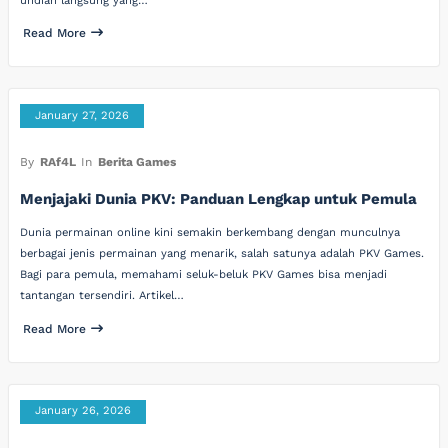
undian langsung yang…
Read More
January 27, 2026
By
RAf4L
In
Berita Games
Menjajaki Dunia PKV: Panduan Lengkap untuk Pemula
Dunia permainan online kini semakin berkembang dengan munculnya
berbagai jenis permainan yang menarik, salah satunya adalah PKV Games.
Bagi para pemula, memahami seluk-beluk PKV Games bisa menjadi
tantangan tersendiri. Artikel…
Read More
January 26, 2026