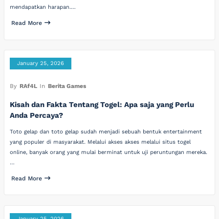
mendapatkan harapan.…
Read More
January 25, 2026
By
RAf4L
In
Berita Games
Kisah dan Fakta Tentang Togel: Apa saja yang Perlu
Anda Percaya?
Toto gelap dan toto gelap sudah menjadi sebuah bentuk entertainment
yang populer di masyarakat. Melalui akses akses melalui situs togel
online, banyak orang yang mulai berminat untuk uji peruntungan mereka.
…
Read More
January 25, 2026