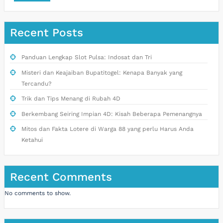
Recent Posts
Panduan Lengkap Slot Pulsa: Indosat dan Tri
Misteri dan Keajaiban Bupatitogel: Kenapa Banyak yang
Tercandu?
Trik dan Tips Menang di Rubah 4D
Berkembang Seiring Impian 4D: Kisah Beberapa Pemenangnya
Mitos dan Fakta Lotere di Warga 88 yang perlu Harus Anda
Ketahui
Recent Comments
No comments to show.