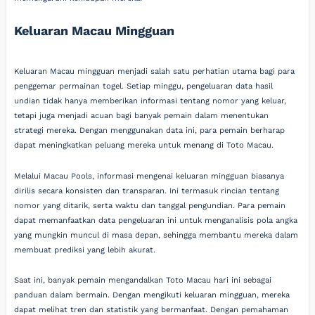
Keluaran Macau Mingguan
Keluaran Macau mingguan menjadi salah satu perhatian utama bagi para
penggemar permainan togel. Setiap minggu, pengeluaran data hasil
undian tidak hanya memberikan informasi tentang nomor yang keluar,
tetapi juga menjadi acuan bagi banyak pemain dalam menentukan
strategi mereka. Dengan menggunakan data ini, para pemain berharap
dapat meningkatkan peluang mereka untuk menang di Toto Macau.
Melalui Macau Pools, informasi mengenai keluaran mingguan biasanya
dirilis secara konsisten dan transparan. Ini termasuk rincian tentang
nomor yang ditarik, serta waktu dan tanggal pengundian. Para pemain
dapat memanfaatkan data pengeluaran ini untuk menganalisis pola angka
yang mungkin muncul di masa depan, sehingga membantu mereka dalam
membuat prediksi yang lebih akurat.
Saat ini, banyak pemain mengandalkan Toto Macau hari ini sebagai
panduan dalam bermain. Dengan mengikuti keluaran mingguan, mereka
dapat melihat tren dan statistik yang bermanfaat. Dengan pemahaman