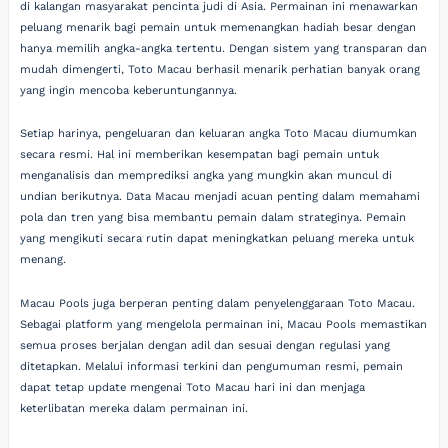
di kalangan masyarakat pencinta judi di Asia. Permainan ini menawarkan
peluang menarik bagi pemain untuk memenangkan hadiah besar dengan
hanya memilih angka-angka tertentu. Dengan sistem yang transparan dan
mudah dimengerti, Toto Macau berhasil menarik perhatian banyak orang
yang ingin mencoba keberuntungannya.
Setiap harinya, pengeluaran dan keluaran angka Toto Macau diumumkan
secara resmi. Hal ini memberikan kesempatan bagi pemain untuk
menganalisis dan memprediksi angka yang mungkin akan muncul di
undian berikutnya. Data Macau menjadi acuan penting dalam memahami
pola dan tren yang bisa membantu pemain dalam strateginya. Pemain
yang mengikuti secara rutin dapat meningkatkan peluang mereka untuk
menang.
Macau Pools juga berperan penting dalam penyelenggaraan Toto Macau.
Sebagai platform yang mengelola permainan ini, Macau Pools memastikan
semua proses berjalan dengan adil dan sesuai dengan regulasi yang
ditetapkan. Melalui informasi terkini dan pengumuman resmi, pemain
dapat tetap update mengenai Toto Macau hari ini dan menjaga
keterlibatan mereka dalam permainan ini.