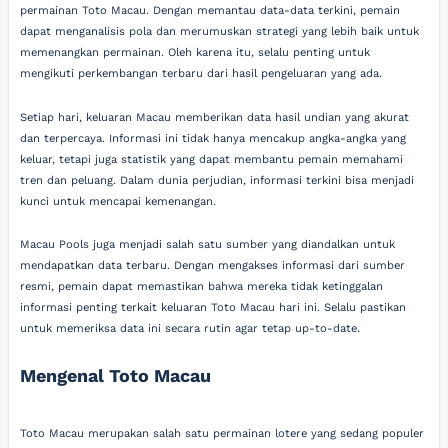
permainan Toto Macau. Dengan memantau data-data terkini, pemain
dapat menganalisis pola dan merumuskan strategi yang lebih baik untuk
memenangkan permainan. Oleh karena itu, selalu penting untuk
mengikuti perkembangan terbaru dari hasil pengeluaran yang ada.
Setiap hari, keluaran Macau memberikan data hasil undian yang akurat
dan terpercaya. Informasi ini tidak hanya mencakup angka-angka yang
keluar, tetapi juga statistik yang dapat membantu pemain memahami
tren dan peluang. Dalam dunia perjudian, informasi terkini bisa menjadi
kunci untuk mencapai kemenangan.
Macau Pools juga menjadi salah satu sumber yang diandalkan untuk
mendapatkan data terbaru. Dengan mengakses informasi dari sumber
resmi, pemain dapat memastikan bahwa mereka tidak ketinggalan
informasi penting terkait keluaran Toto Macau hari ini. Selalu pastikan
untuk memeriksa data ini secara rutin agar tetap up-to-date.
Mengenal Toto Macau
Toto Macau merupakan salah satu permainan lotere yang sedang populer