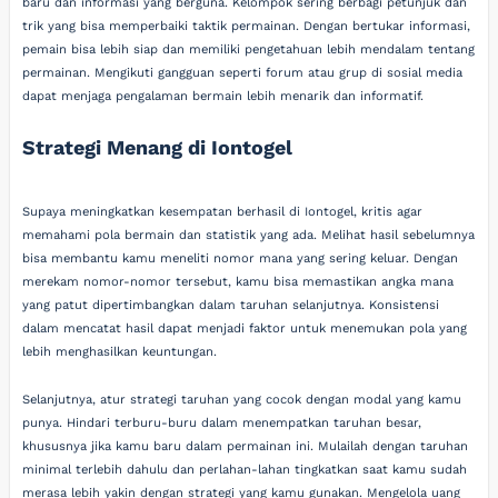
baru dan informasi yang berguna. Kelompok sering berbagi petunjuk dan
trik yang bisa memperbaiki taktik permainan. Dengan bertukar informasi,
pemain bisa lebih siap dan memiliki pengetahuan lebih mendalam tentang
permainan. Mengikuti gangguan seperti forum atau grup di sosial media
dapat menjaga pengalaman bermain lebih menarik dan informatif.
Strategi Menang di Iontogel
Supaya meningkatkan kesempatan berhasil di Iontogel, kritis agar
memahami pola bermain dan statistik yang ada. Melihat hasil sebelumnya
bisa membantu kamu meneliti nomor mana yang sering keluar. Dengan
merekam nomor-nomor tersebut, kamu bisa memastikan angka mana
yang patut dipertimbangkan dalam taruhan selanjutnya. Konsistensi
dalam mencatat hasil dapat menjadi faktor untuk menemukan pola yang
lebih menghasilkan keuntungan.
Selanjutnya, atur strategi taruhan yang cocok dengan modal yang kamu
punya. Hindari terburu-buru dalam menempatkan taruhan besar,
khususnya jika kamu baru dalam permainan ini. Mulailah dengan taruhan
minimal terlebih dahulu dan perlahan-lahan tingkatkan saat kamu sudah
merasa lebih yakin dengan strategi yang kamu gunakan. Mengelola uang