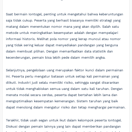
Saat bermain Iontogel, penting untuk mengetahui bahwa keberuntungan
saja tidak cukup. Peserta yang berhasil biasanya memiliki strategi yang
matang dalam menentukan nomor mana yang akan dipilih. Salah satu
metode untuk meningkatkan kesempatan adalah dengan mempelajari
informasi historis. Melihat pola nomor yang kerap muncul atau nomor
yang tidak sering keluar dapat menyediakan pandangan yang berguna
dalam membuat pilihan. Dengan memanfaatkan data statistik dan
kecenderungan, pemain bisa lebih pede dalam memilih angka.
Selanjutnya, pengelolaan uang merupakan faktor kunci dalam permainan
ini. Peserta perlu mengatur batasan untuk setiap kali permainan yang
diikuti. Industri judi selalu memiliki risiko, sehingga sangat disarankan
untuk tidak menghabiskan semua uang dalam satu kali taruhan. Dengan
menata modal secara cerdas, peserta dapat bertahan lebih lama dan
mengoptimalkan kesempatan kemenangan. Sistem taruhan yang baik
dapat menolong dalam mengatur risiko dan tetap menghargai permainan.
Terakhir, tidak usah segan untuk ikut dalam kelompok peserta Iontogel.
Diskusi dengan pemain lainnya yang lain dapat memberikan pandangan