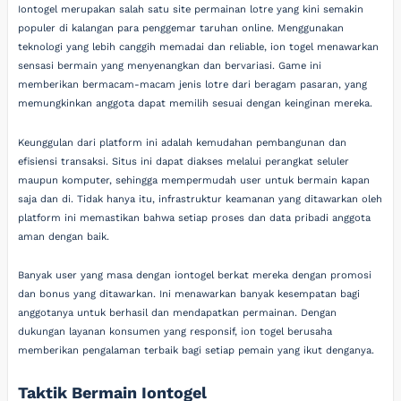
Iontogel merupakan salah satu site permainan lotre yang kini semakin
populer di kalangan para penggemar taruhan online. Menggunakan
teknologi yang lebih canggih memadai dan reliable, ion togel menawarkan
sensasi bermain yang menyenangkan dan bervariasi. Game ini
memberikan bermacam-macam jenis lotre dari beragam pasaran, yang
memungkinkan anggota dapat memilih sesuai dengan keinginan mereka.
Keunggulan dari platform ini adalah kemudahan pembangunan dan
efisiensi transaksi. Situs ini dapat diakses melalui perangkat seluler
maupun komputer, sehingga mempermudah user untuk bermain kapan
saja dan di. Tidak hanya itu, infrastruktur keamanan yang ditawarkan oleh
platform ini memastikan bahwa setiap proses dan data pribadi anggota
aman dengan baik.
Banyak user yang masa dengan iontogel berkat mereka dengan promosi
dan bonus yang ditawarkan. Ini menawarkan banyak kesempatan bagi
anggotanya untuk berhasil dan mendapatkan permainan. Dengan
dukungan layanan konsumen yang responsif, ion togel berusaha
memberikan pengalaman terbaik bagi setiap pemain yang ikut denganya.
Taktik Bermain Iontogel