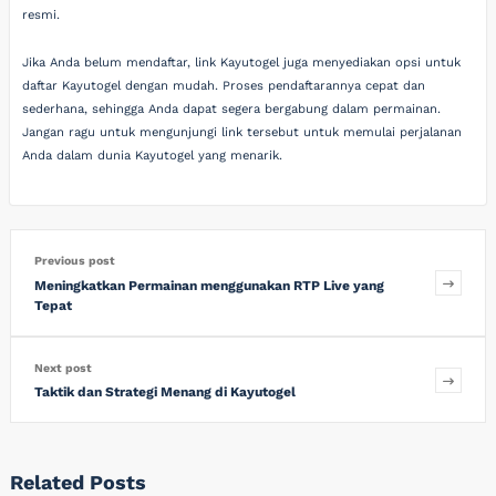
resmi.
Jika Anda belum mendaftar, link Kayutogel juga menyediakan opsi untuk
daftar Kayutogel dengan mudah. Proses pendaftarannya cepat dan
sederhana, sehingga Anda dapat segera bergabung dalam permainan.
Jangan ragu untuk mengunjungi link tersebut untuk memulai perjalanan
Anda dalam dunia Kayutogel yang menarik.
Previous post
Meningkatkan Permainan menggunakan RTP Live yang
Tepat
Next post
Taktik dan Strategi Menang di Kayutogel
Related Posts