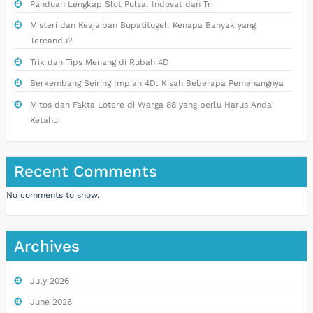
Panduan Lengkap Slot Pulsa: Indosat dan Tri
Misteri dan Keajaiban Bupatitogel: Kenapa Banyak yang
Tercandu?
Trik dan Tips Menang di Rubah 4D
Berkembang Seiring Impian 4D: Kisah Beberapa Pemenangnya
Mitos dan Fakta Lotere di Warga 88 yang perlu Harus Anda
Ketahui
Recent Comments
No comments to show.
Archives
July 2026
June 2026