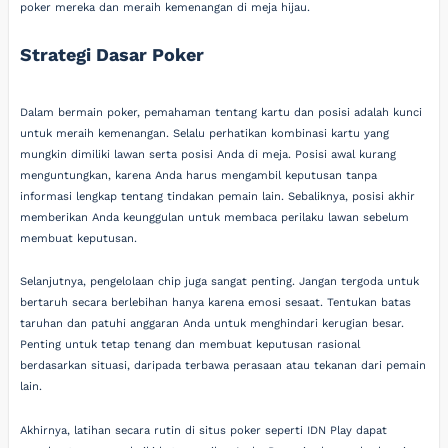
poker mereka dan meraih kemenangan di meja hijau.
Strategi Dasar Poker
Dalam bermain poker, pemahaman tentang kartu dan posisi adalah kunci
untuk meraih kemenangan. Selalu perhatikan kombinasi kartu yang
mungkin dimiliki lawan serta posisi Anda di meja. Posisi awal kurang
menguntungkan, karena Anda harus mengambil keputusan tanpa
informasi lengkap tentang tindakan pemain lain. Sebaliknya, posisi akhir
memberikan Anda keunggulan untuk membaca perilaku lawan sebelum
membuat keputusan.
Selanjutnya, pengelolaan chip juga sangat penting. Jangan tergoda untuk
bertaruh secara berlebihan hanya karena emosi sesaat. Tentukan batas
taruhan dan patuhi anggaran Anda untuk menghindari kerugian besar.
Penting untuk tetap tenang dan membuat keputusan rasional
berdasarkan situasi, daripada terbawa perasaan atau tekanan dari pemain
lain.
Akhirnya, latihan secara rutin di situs poker seperti IDN Play dapat