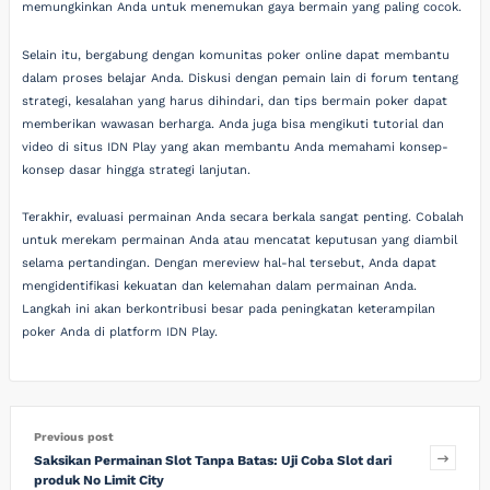
memungkinkan Anda untuk menemukan gaya bermain yang paling cocok.
Selain itu, bergabung dengan komunitas poker online dapat membantu
dalam proses belajar Anda. Diskusi dengan pemain lain di forum tentang
strategi, kesalahan yang harus dihindari, dan tips bermain poker dapat
memberikan wawasan berharga. Anda juga bisa mengikuti tutorial dan
video di situs IDN Play yang akan membantu Anda memahami konsep-
konsep dasar hingga strategi lanjutan.
Terakhir, evaluasi permainan Anda secara berkala sangat penting. Cobalah
untuk merekam permainan Anda atau mencatat keputusan yang diambil
selama pertandingan. Dengan mereview hal-hal tersebut, Anda dapat
mengidentifikasi kekuatan dan kelemahan dalam permainan Anda.
Langkah ini akan berkontribusi besar pada peningkatan keterampilan
poker Anda di platform IDN Play.
Previous post
Saksikan Permainan Slot Tanpa Batas: Uji Coba Slot dari
produk No Limit City