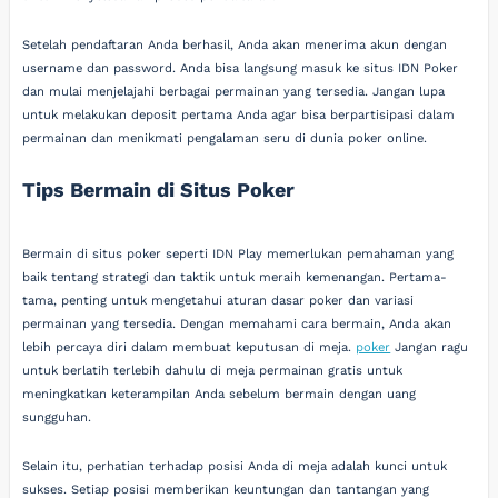
Setelah pendaftaran Anda berhasil, Anda akan menerima akun dengan
username dan password. Anda bisa langsung masuk ke situs IDN Poker
dan mulai menjelajahi berbagai permainan yang tersedia. Jangan lupa
untuk melakukan deposit pertama Anda agar bisa berpartisipasi dalam
permainan dan menikmati pengalaman seru di dunia poker online.
Tips Bermain di Situs Poker
Bermain di situs poker seperti IDN Play memerlukan pemahaman yang
baik tentang strategi dan taktik untuk meraih kemenangan. Pertama-
tama, penting untuk mengetahui aturan dasar poker dan variasi
permainan yang tersedia. Dengan memahami cara bermain, Anda akan
lebih percaya diri dalam membuat keputusan di meja.
poker
Jangan ragu
untuk berlatih terlebih dahulu di meja permainan gratis untuk
meningkatkan keterampilan Anda sebelum bermain dengan uang
sungguhan.
Selain itu, perhatian terhadap posisi Anda di meja adalah kunci untuk
sukses. Setiap posisi memberikan keuntungan dan tantangan yang