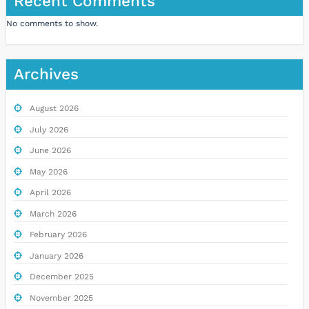
Recent Comments
No comments to show.
Archives
August 2026
July 2026
June 2026
May 2026
April 2026
March 2026
February 2026
January 2026
December 2025
November 2025