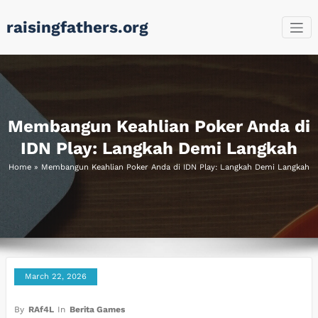
Skip
raisingfathers.org
to
content
Membangun Keahlian Poker Anda di
IDN Play: Langkah Demi Langkah
Home
»
Membangun Keahlian Poker Anda di IDN Play: Langkah Demi Langkah
March 22, 2026
By
RAf4L
In
Berita Games