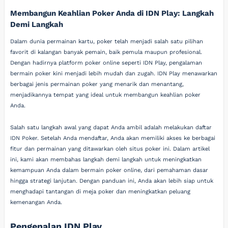
Membangun Keahlian Poker Anda di IDN Play: Langkah
Demi Langkah
Dalam dunia permainan kartu, poker telah menjadi salah satu pilihan
favorit di kalangan banyak pemain, baik pemula maupun profesional.
Dengan hadirnya platform poker online seperti IDN Play, pengalaman
bermain poker kini menjadi lebih mudah dan zugah. IDN Play menawarkan
berbagai jenis permainan poker yang menarik dan menantang,
menjadikannya tempat yang ideal untuk membangun keahlian poker
Anda.
Salah satu langkah awal yang dapat Anda ambil adalah melakukan daftar
IDN Poker. Setelah Anda mendaftar, Anda akan memiliki akses ke berbagai
fitur dan permainan yang ditawarkan oleh situs poker ini. Dalam artikel
ini, kami akan membahas langkah demi langkah untuk meningkatkan
kemampuan Anda dalam bermain poker online, dari pemahaman dasar
hingga strategi lanjutan. Dengan panduan ini, Anda akan lebih siap untuk
menghadapi tantangan di meja poker dan meningkatkan peluang
kemenangan Anda.
Pengenalan IDN Play