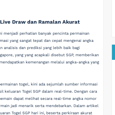
i: Live Draw dan Ramalan Akurat
ini menjadi perhatian banyak pencinta permainan
ormasi yang sangat tepat dan cepat mengenai angka
analisis dan prediksi yang lebih baik bagi
ngapore, yang yang acapkali disebut SGP, memberikan
k mendapatkan kemenangan melalui angka-angka yang
mainan togel, kini ada sejumlah sumber informasi
il keluaran Togel SGP dalam real-time. Dengan cara
pemain dapat melihat secara real-time angka nomor
main jadi menarik serta mendebarkan. Dalam artikel
luaran Togel SGP hari ini, beserta perkiraan akurat