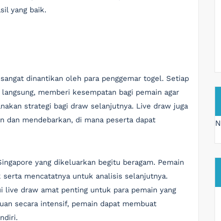
il yang baik.
sangat dinantikan oleh para penggemar togel. Setiap
a langsung, memberi kesempatan bagi pemain agar
akan strategi bagi draw selanjutnya. Live draw juga
 dan mendebarkan, di mana peserta dapat
N
 Singapore yang dikeluarkan begitu beragam. Pemain
k serta mencatatnya untuk analisis selanjutnya.
i live draw amat penting untuk para pemain yang
uan secara intensif, pemain dapat membuat
diri.