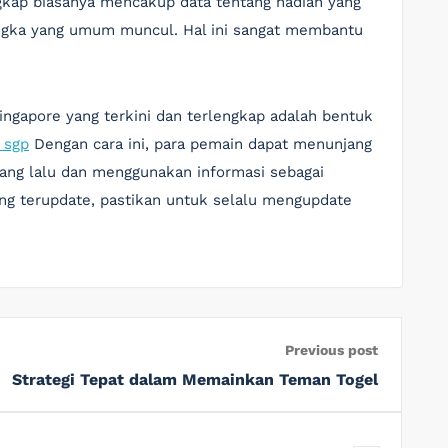
ngkap biasanya mencakup data tentang hadiah yang
angka yang umum muncul. Hal ini sangat membantu
ingapore yang terkini dan terlengkap adalah bentuk
 sgp
Dengan cara ini, para pemain dapat menunjang
ang lalu dan menggunakan informasi sebagai
ng terupdate, pastikan untuk selalu mengupdate
Previous post
Strategi Tepat dalam Memainkan Teman Togel