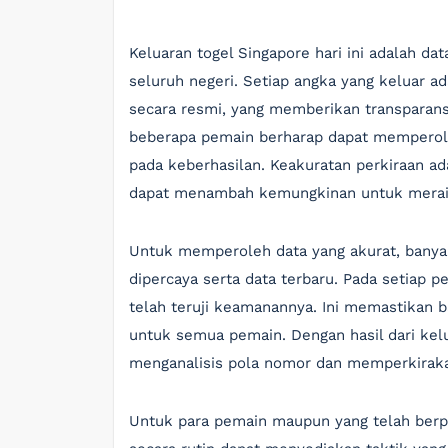
Keluaran togel Singapore hari ini adalah dat
seluruh negeri. Setiap angka yang keluar ad
secara resmi, yang memberikan transparansi
beberapa pemain berharap dapat memperole
pada keberhasilan. Keakuratan perkiraan ad
dapat menambah kemungkinan untuk meraih 
Untuk memperoleh data yang akurat, banya
dipercaya serta data terbaru. Pada setiap p
telah teruji keamanannya. Ini memastikan 
untuk semua pemain. Dengan hasil dari kelua
menganalisis pola nomor dan memperkirakan
Untuk para pemain maupun yang telah berp