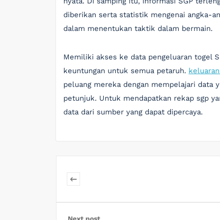
nyata. Di samping itu, informasi SGP terle
diberikan serta statistik mengenai angka-
dalam menentukan taktik dalam bermain.
Memiliki akses ke data pengeluaran togel S
keuntungan untuk semua petaruh.
keluaran
peluang mereka dengan mempelajari data y
petunjuk. Untuk mendapatkan rekap sgp ya
data dari sumber yang dapat dipercaya.
Next post