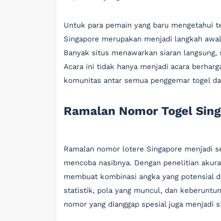
Untuk para pemain yang baru mengetahui te
Singapore merupakan menjadi langkah awa
Banyak situs menawarkan siaran langsung, 
Acara ini tidak hanya menjadi acara berharg
komunitas antar semua penggemar togel dar
Ramalan Nomor Togel Sing
Ramalan nomor lotere Singapore menjadi s
mencoba nasibnya. Dengan penelitian akura
membuat kombinasi angka yang potensial dem
statistik, pola yang muncul, dan keberunt
nomor yang dianggap spesial juga menjadi st