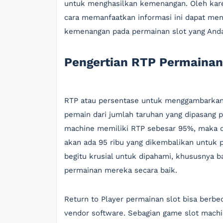
untuk menghasilkan kemenangan. Oleh kare
cara memanfaatkan informasi ini dapat m
kemenangan pada permainan slot yang Anda 
Pengertian RTP Permainan
RTP atau persentase untuk menggambarkan 
pemain dari jumlah taruhan yang dipasang pe
machine memiliki RTP sebesar 95%, maka da
akan ada 95 ribu yang dikembalikan untuk 
begitu krusial untuk dipahami, khususnya 
permainan mereka secara baik.
Return to Player permainan slot bisa berb
vendor software. Sebagian game slot machin