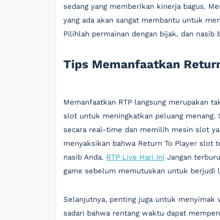
sedang yang memberikan kinerja bagus. Me
yang ada akan sangat membantu untuk men
Pilihlah permainan dengan bijak, dan nasib 
Tips Memanfaatkan Return
Memanfaatkan RTP langsung merupakan takt
slot untuk meningkatkan peluang menang. 
secara real-time dan memilih mesin slot y
menyaksikan bahwa Return To Player slot te
nasib Anda.
RTP Live Hari Ini
Jangan terburu
game sebelum memutuskan untuk berjudi l
Selanjutnya, penting juga untuk menyimak 
sadari bahwa rentang waktu dapat mempeng