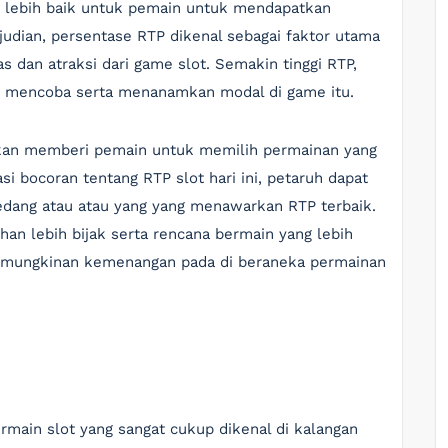
lebih baik untuk pemain untuk mendapatkan
rjudian, persentase RTP dikenal sebagai faktor utama
 dan atraksi dari game slot. Semakin tinggi RTP,
k mencoba serta menanamkan modal di game itu.
kan memberi pemain untuk memilih permainan yang
i bocoran tentang RTP slot hari ini, petaruh dapat
dang atau atau yang yang menawarkan RTP terbaik.
han lebih bijak serta rencana bermain yang lebih
 kemungkinan kemenangan pada di beraneka permainan
rmain slot yang sangat cukup dikenal di kalangan