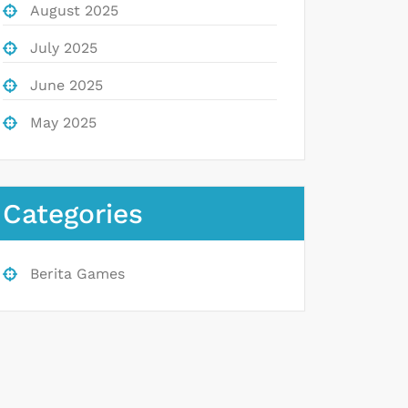
August 2025
July 2025
June 2025
May 2025
Categories
Berita Games