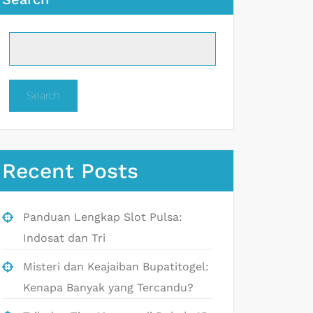
Search
Recent Posts
Panduan Lengkap Slot Pulsa:
Indosat dan Tri
Misteri dan Keajaiban Bupatitogel:
Kenapa Banyak yang Tercandu?