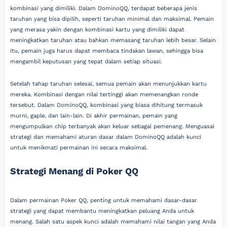
kombinasi yang dimiliki. Dalam DominoQQ, terdapat beberapa jenis
taruhan yang bisa dipilih, seperti taruhan minimal dan maksimal. Pemain
yang merasa yakin dengan kombinasi kartu yang dimiliki dapat
meningkatkan taruhan atau bahkan memasang taruhan lebih besar. Selain
itu, pemain juga harus dapat membaca tindakan lawan, sehingga bisa
mengambil keputusan yang tepat dalam setiap situasi.
Setelah tahap taruhan selesai, semua pemain akan menunjukkan kartu
mereka. Kombinasi dengan nilai tertinggi akan memenangkan ronde
tersebut. Dalam DominoQQ, kombinasi yang biasa dihitung termasuk
murni, gaple, dan lain-lain. Di akhir permainan, pemain yang
mengumpulkan chip terbanyak akan keluar sebagai pemenang. Menguasai
strategi dan memahami aturan dasar dalam DominoQQ adalah kunci
untuk menikmati permainan ini secara maksimal.
Strategi Menang di Poker QQ
Dalam permainan Poker QQ, penting untuk memahami dasar-dasar
strategi yang dapat membantu meningkatkan peluang Anda untuk
menang. Salah satu aspek kunci adalah memahami nilai tangan yang Anda