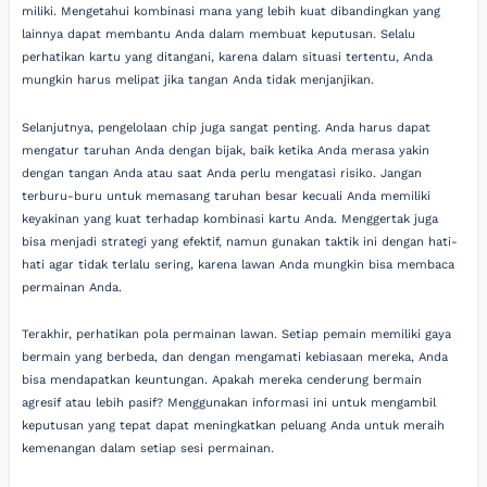
miliki. Mengetahui kombinasi mana yang lebih kuat dibandingkan yang
lainnya dapat membantu Anda dalam membuat keputusan. Selalu
perhatikan kartu yang ditangani, karena dalam situasi tertentu, Anda
mungkin harus melipat jika tangan Anda tidak menjanjikan.
Selanjutnya, pengelolaan chip juga sangat penting. Anda harus dapat
mengatur taruhan Anda dengan bijak, baik ketika Anda merasa yakin
dengan tangan Anda atau saat Anda perlu mengatasi risiko. Jangan
terburu-buru untuk memasang taruhan besar kecuali Anda memiliki
keyakinan yang kuat terhadap kombinasi kartu Anda. Menggertak juga
bisa menjadi strategi yang efektif, namun gunakan taktik ini dengan hati-
hati agar tidak terlalu sering, karena lawan Anda mungkin bisa membaca
permainan Anda.
Terakhir, perhatikan pola permainan lawan. Setiap pemain memiliki gaya
bermain yang berbeda, dan dengan mengamati kebiasaan mereka, Anda
bisa mendapatkan keuntungan. Apakah mereka cenderung bermain
agresif atau lebih pasif? Menggunakan informasi ini untuk mengambil
keputusan yang tepat dapat meningkatkan peluang Anda untuk meraih
kemenangan dalam setiap sesi permainan.