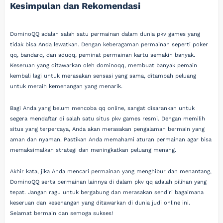
Kesimpulan dan Rekomendasi
DominoQQ adalah salah satu permainan dalam dunia pkv games yang
tidak bisa Anda lewatkan. Dengan keberagaman permainan seperti poker
qq, bandarq, dan aduqq, peminat permainan kartu semakin banyak.
Keseruan yang ditawarkan oleh dominoqq, membuat banyak pemain
kembali lagi untuk merasakan sensasi yang sama, ditambah peluang
untuk meraih kemenangan yang menarik.
Bagi Anda yang belum mencoba qq online, sangat disarankan untuk
segera mendaftar di salah satu situs pkv games resmi. Dengan memilih
situs yang terpercaya, Anda akan merasakan pengalaman bermain yang
aman dan nyaman. Pastikan Anda memahami aturan permainan agar bisa
memaksimalkan strategi dan meningkatkan peluang menang.
Akhir kata, jika Anda mencari permainan yang menghibur dan menantang,
DominoQQ serta permainan lainnya di dalam pkv qq adalah pilihan yang
tepat. Jangan ragu untuk bergabung dan merasakan sendiri bagaimana
keseruan dan kesenangan yang ditawarkan di dunia judi online ini.
Selamat bermain dan semoga sukses!