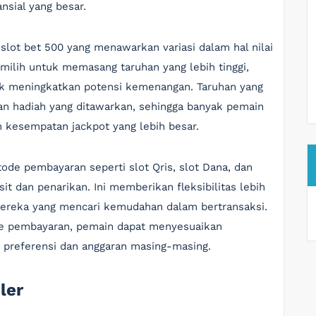
sial yang besar.
a slot bet 500 yang menawarkan variasi dalam hal nilai
milih untuk memasang taruhan yang lebih tinggi,
ntuk meningkatkan potensi kemenangan. Taruhan yang
gan hadiah yang ditawarkan, sehingga banyak pemain
ih kesempatan jackpot yang lebih besar.
ode pembayaran seperti slot Qris, slot Dana, dan
 dan penarikan. Ini memberikan fleksibilitas lebih
mereka yang mencari kemudahan dalam bertransaksi.
de pembayaran, pemain dapat menyesuaikan
preferensi dan anggaran masing-masing.
ler