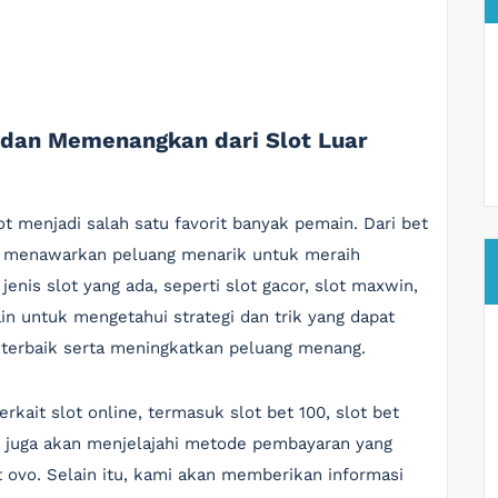
 dan Memenangkan dari Slot Luar
t menjadi salah satu favorit banyak pemain. Dari bet
dia menawarkan peluang menarik untuk meraih
is slot yang ada, seperti slot gacor, slot maxwin,
ain untuk mengetahui strategi dan trik yang dapat
erbaik serta meningkatkan peluang menang.
rkait slot online, termasuk slot bet 100, slot bet
mi juga akan menjelajahi metode pembayaran yang
lot ovo. Selain itu, kami akan memberikan informasi