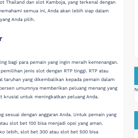
lot Thailand dan slot Kamboja, yang terkenal dengan
emahami semua ini, Anda akan lebih siap dalam
ang Anda pilih.
r
ing bagi para pemain yang ingin meraih kemenangan.
pemilihan jenis slot dengan RTP tinggi. RTP atau
tal taruhan yang dikembalikan kepada pemain dalam
95 persen umumnya memberikan peluang menang yang
N
gat krusial untuk meningkatkan peluang Anda.
yang sesuai dengan anggaran Anda. Untuk pemain yang
 atau slot bet 100 bisa menjadi opsi yang aman.
o lebih, slot bet 300 atau slot bet 500 bisa