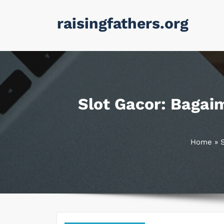
Skip
raisingfathers.org
to
content
Slot Gacor: Baga
Home
»