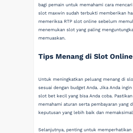
bagi pemain untuk memahami cara mencari
slot maxwin sudah terbukti memberikan has
memeriksa RTP slot online sebelum memula
menemukan slot yang paling menguntungka
memuaskan.
Tips Menang di Slot Online
Untuk meningkatkan peluang menang di slot
sesuai dengan budget Anda. Jika Anda ingin
slot bet kecil yang bisa Anda coba. Pastika
memahami aturan serta pembayaran yang d
keputusan yang lebih baik dan memaksima
Selanjutnya, penting untuk memperhatikan R