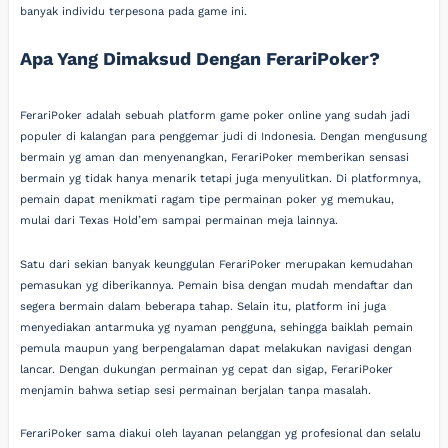
banyak individu terpesona pada game ini.
Apa Yang Dimaksud Dengan FerariPoker?
FerariPoker adalah sebuah platform game poker online yang sudah jadi
populer di kalangan para penggemar judi di Indonesia. Dengan mengusung
bermain yg aman dan menyenangkan, FerariPoker memberikan sensasi
bermain yg tidak hanya menarik tetapi juga menyulitkan. Di platformnya,
pemain dapat menikmati ragam tipe permainan poker yg memukau,
mulai dari Texas Hold’em sampai permainan meja lainnya.
Satu dari sekian banyak keunggulan FerariPoker merupakan kemudahan
pemasukan yg diberikannya. Pemain bisa dengan mudah mendaftar dan
segera bermain dalam beberapa tahap. Selain itu, platform ini juga
menyediakan antarmuka yg nyaman pengguna, sehingga baiklah pemain
pemula maupun yang berpengalaman dapat melakukan navigasi dengan
lancar. Dengan dukungan permainan yg cepat dan sigap, FerariPoker
menjamin bahwa setiap sesi permainan berjalan tanpa masalah.
FerariPoker sama diakui oleh layanan pelanggan yg profesional dan selalu