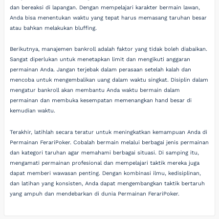
dan bereaksi di lapangan. Dengan mempelajari karakter bermain lawan,
Anda bisa menentukan waktu yang tepat harus memasang taruhan besar
atau bahkan melakukan bluffing.
Berikutnya, manajemen bankroll adalah faktor yang tidak boleh diabaikan.
Sangat diperlukan untuk menetapkan limit dan mengikuti anggaran
permainan Anda. Jangan terjebak dalam perasaan setelah kalah dan
mencoba untuk mengembalikan uang dalam waktu singkat. Disiplin dalam
mengatur bankroll akan membantu Anda waktu bermain dalam
permainan dan membuka kesempatan memenangkan hand besar di
kemudian waktu.
Terakhir, latihlah secara teratur untuk meningkatkan kemampuan Anda di
Permainan FerariPoker. Cobalah bermain melalui berbagai jenis permainan
dan kategori taruhan agar memahami berbagai situasi. Di samping itu,
mengamati permainan profesional dan mempelajari taktik mereka juga
dapat memberi wawasan penting. Dengan kombinasi ilmu, kedisiplinan,
dan latihan yang konsisten, Anda dapat mengembangkan taktik bertaruh
yang ampuh dan mendebarkan di dunia Permainan FerariPoker.