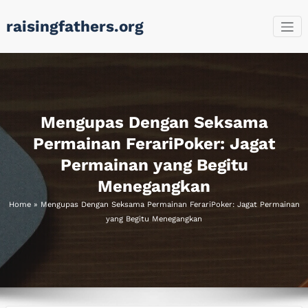
Skip
raisingfathers.org
to
content
Mengupas Dengan Seksama
Permainan FerariPoker: Jagat
Permainan yang Begitu
Menegangkan
Home
»
Mengupas Dengan Seksama Permainan FerariPoker: Jagat Permainan
yang Begitu Menegangkan