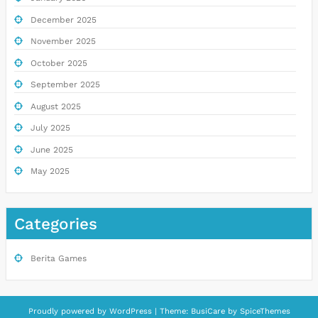
December 2025
November 2025
October 2025
September 2025
August 2025
July 2025
June 2025
May 2025
Categories
Berita Games
Proudly powered by
WordPress
| Theme:
BusiCare
by
SpiceThemes