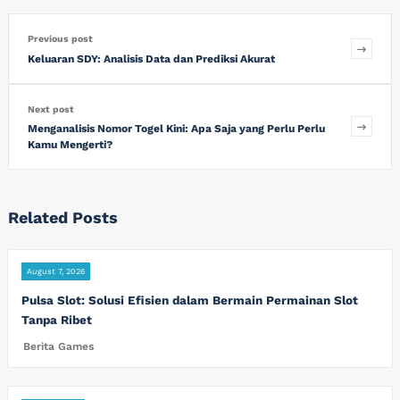
Previous post
Keluaran SDY: Analisis Data dan Prediksi Akurat
Next post
Menganalisis Nomor Togel Kini: Apa Saja yang Perlu Perlu
Kamu Mengerti?
Related Posts
August 7, 2026
Pulsa Slot: Solusi Efisien dalam Bermain Permainan Slot
Tanpa Ribet
Berita Games