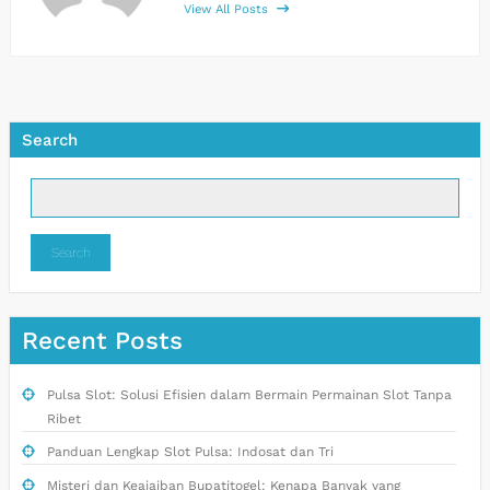
View All Posts
Search
Search
Recent Posts
Pulsa Slot: Solusi Efisien dalam Bermain Permainan Slot Tanpa
Ribet
Panduan Lengkap Slot Pulsa: Indosat dan Tri
Misteri dan Keajaiban Bupatitogel: Kenapa Banyak yang