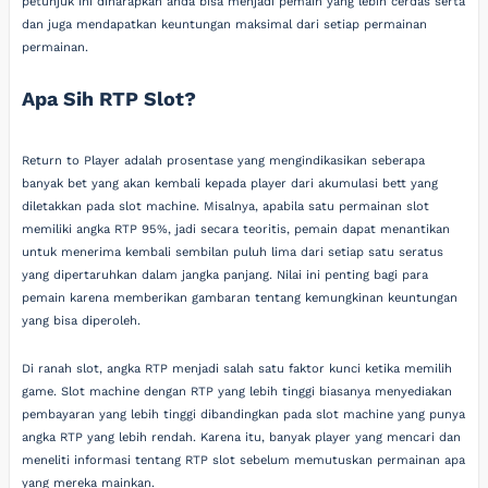
petunjuk ini diharapkan anda bisa menjadi pemain yang lebih cerdas serta
dan juga mendapatkan keuntungan maksimal dari setiap permainan
permainan.
Apa Sih RTP Slot?
Return to Player adalah prosentase yang mengindikasikan seberapa
banyak bet yang akan kembali kepada player dari akumulasi bett yang
diletakkan pada slot machine. Misalnya, apabila satu permainan slot
memiliki angka RTP 95%, jadi secara teoritis, pemain dapat menantikan
untuk menerima kembali sembilan puluh lima dari setiap satu seratus
yang dipertaruhkan dalam jangka panjang. Nilai ini penting bagi para
pemain karena memberikan gambaran tentang kemungkinan keuntungan
yang bisa diperoleh.
Di ranah slot, angka RTP menjadi salah satu faktor kunci ketika memilih
game. Slot machine dengan RTP yang lebih tinggi biasanya menyediakan
pembayaran yang lebih tinggi dibandingkan pada slot machine yang punya
angka RTP yang lebih rendah. Karena itu, banyak player yang mencari dan
meneliti informasi tentang RTP slot sebelum memutuskan permainan apa
yang mereka mainkan.