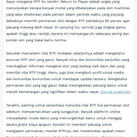
dasar mengenai RTP itu sendiri. Return to Player adalah angka yang
menunjukkan berapa banyak modal yang dibelanjakan pada slot machines
yang akan disetorkan pada pemain dalam periode waktu yang panjang.
Sebaiknya memilih permainan slot dengan RTP setidaknya 95 persen agar
peluang menang lebih besar. Di samping itu, cermati juga tingkat game,
apakah tinggi atau rendah, karena ini mempengaruhi seberapa sering dan
jumlah win yang bakal kamu terima.
Sesudah memahami nilai RTP, tindakan selanjutnya adalah mengetahui
bocoran RTP slot yang gacor. Banyak situs dan komunitas perjudian yang
membagikan informasi mengenai slot yang sedang naik daun dan yang
memiliki nilai RTP tinggi. Kamu juga bisa mengikuti profil sosial media
dan komunitas komunitas untuk mendapat update terbaru. Mengetahui
permainan slot yang lagi gacor bakal meningkatkan peluang kamu untuk
meraih kemenangan yang signifikan dalam waktu cepat.
live rtp pragmatic
Terakhir, penting untuk senantiasa mencoba nilai RTP live permainan slot
sebelum mempertaruhkan uang sungguhan. Banyak platform online
menyediakan mode demo yang memungkinkan kamu untuk menggaji
secara gratis biaya apapun. Kondisi ini memberi peluang untuk
mengalami permainan, menilai RTPnya, dan menentukan apakah mesin