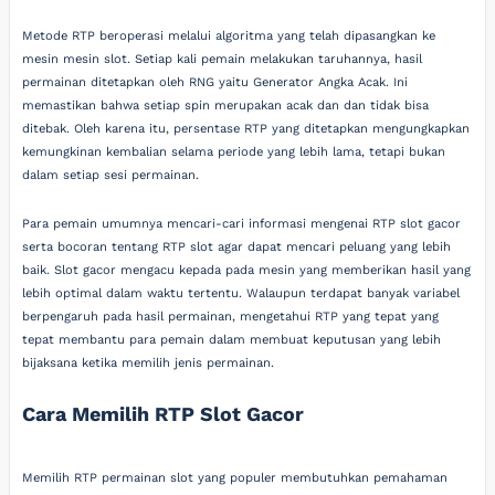
Metode RTP beroperasi melalui algoritma yang telah dipasangkan ke
mesin mesin slot. Setiap kali pemain melakukan taruhannya, hasil
permainan ditetapkan oleh RNG yaitu Generator Angka Acak. Ini
memastikan bahwa setiap spin merupakan acak dan dan tidak bisa
ditebak. Oleh karena itu, persentase RTP yang ditetapkan mengungkapkan
kemungkinan kembalian selama periode yang lebih lama, tetapi bukan
dalam setiap sesi permainan.
Para pemain umumnya mencari-cari informasi mengenai RTP slot gacor
serta bocoran tentang RTP slot agar dapat mencari peluang yang lebih
baik. Slot gacor mengacu kepada pada mesin yang memberikan hasil yang
lebih optimal dalam waktu tertentu. Walaupun terdapat banyak variabel
berpengaruh pada hasil permainan, mengetahui RTP yang tepat yang
tepat membantu para pemain dalam membuat keputusan yang lebih
bijaksana ketika memilih jenis permainan.
Cara Memilih RTP Slot Gacor
Memilih RTP permainan slot yang populer membutuhkan pemahaman