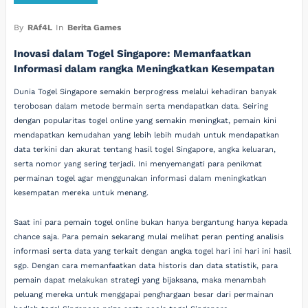
By
RAf4L
In
Berita Games
Inovasi dalam Togel Singapore: Memanfaatkan
Informasi dalam rangka Meningkatkan Kesempatan
Dunia Togel Singapore semakin berprogress melalui kehadiran banyak
terobosan dalam metode bermain serta mendapatkan data. Seiring
dengan popularitas togel online yang semakin meningkat, pemain kini
mendapatkan kemudahan yang lebih lebih mudah untuk mendapatkan
data terkini dan akurat tentang hasil togel Singapore, angka keluaran,
serta nomor yang sering terjadi. Ini menyemangati para penikmat
permainan togel agar menggunakan informasi dalam meningkatkan
kesempatan mereka untuk menang.
Saat ini para pemain togel online bukan hanya bergantung hanya kepada
chance saja. Para pemain sekarang mulai melihat peran penting analisis
informasi serta data yang terkait dengan angka togel hari ini hari ini hasil
sgp. Dengan cara memanfaatkan data historis dan data statistik, para
pemain dapat melakukan strategi yang bijaksana, maka menambah
peluang mereka untuk menggapai penghargaan besar dari permainan