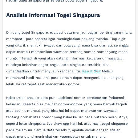
hadiah togel Singapore prize serta pools togel Singapore.
Analisis Informasi Togel Singapura
Di ruang togel Singapore, evaluasi data menjadi bagian penting yang mana
membantu para peserta agar meningkatkan peluang mereka. Tiap digit
yang ditarik memiliki riwayat dan pola yang mana bisa diamati, sehingga
dapat mampu memberikan wawasan tentang nomor-nomor yang mana
mungkin terjadi di yang akan datang. Informasi keluaran di masa lalu,
misalnya kelahiran angka-angka lotto singapura terakhir, bisa
dimanfaatkan untuk menyusun rencana jitu.
Result SGP
Melalui
memahami hasil-hasil ini, para pemain dapat mengambil pilihan yang
lebih akurat tepat saat menentukan nomor.
Keberartian analisis data pun klasifikasi nomor berdasarkan frekuensi
keluaran. Peserta bisa melihat nomor-nomor yang mana banyak terjadi
atau sedikit muncul, yang bisa hal ini dapat menawarkan wawasan
tentang probabilitas nomor yang bakal keluar pada putaran selanjutnya,
seperti lotto singapura, live draw sgp hari ini, atau hasil togel singapore
pada malam ini. Semua data tersebut, apabila diolah dengan efisien,
dapat menolong meningkatkan kesempatan untuk menang.