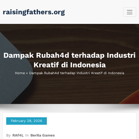
Skip
raisingfathers.org
to
content
Dampak Rubah4d terhadap Industri
Kreatif di Indonesia
Home
»
Dampak Rubah4d terhadap Industri Kreatif di Indonesia
February 28, 2026
By
RAf4L
In
Berita Games