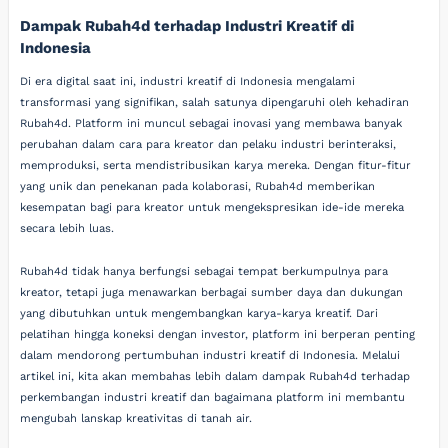
Dampak Rubah4d terhadap Industri Kreatif di
Indonesia
Di era digital saat ini, industri kreatif di Indonesia mengalami
transformasi yang signifikan, salah satunya dipengaruhi oleh kehadiran
Rubah4d. Platform ini muncul sebagai inovasi yang membawa banyak
perubahan dalam cara para kreator dan pelaku industri berinteraksi,
memproduksi, serta mendistribusikan karya mereka. Dengan fitur-fitur
yang unik dan penekanan pada kolaborasi, Rubah4d memberikan
kesempatan bagi para kreator untuk mengekspresikan ide-ide mereka
secara lebih luas.
Rubah4d tidak hanya berfungsi sebagai tempat berkumpulnya para
kreator, tetapi juga menawarkan berbagai sumber daya dan dukungan
yang dibutuhkan untuk mengembangkan karya-karya kreatif. Dari
pelatihan hingga koneksi dengan investor, platform ini berperan penting
dalam mendorong pertumbuhan industri kreatif di Indonesia. Melalui
artikel ini, kita akan membahas lebih dalam dampak Rubah4d terhadap
perkembangan industri kreatif dan bagaimana platform ini membantu
mengubah lanskap kreativitas di tanah air.