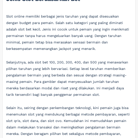
Slot online memiliki berbagai jenis taruhan yang dapat disesuaikan
dengan budget para pemain. Salah satu kategori yang paling diminati
adalah slot bet kecil. Jenis ini cocok untuk pemain yang ingin menikmati
permainan tanpa harus mengeluarkan banyak uang. Dengan taruhan
minimal, pemain tetap bisa merasakan sensasi bermain dan
berkesempatan memenangkan jackpot yang menarik.
Selanjutnya, ada slot bet 100, 200, 300, 400, dan 500 yang menawarkan
pilihan taruhan yang lebih bervariasi. Setiap level taruhan memberikan
pengalaman bermain yang berbeda dan sesuai dengan strategi masing-
masing pemain. Para gambler dapat menyesuaikan jumlah taruhan
mereka berdasarkan modal dan riset yang dilakukan. Ini menjadi daya
tarik tersendiri bagi banyak penggemar permainan slot.
Selain itu, seiring dengan perkembangan teknologi, kini pemain juga bisa
menemukan slot yang mendukung berbagai metode pembayaran, seperti
slot qris, slot dana, dan slot ovo. Kemudahan ini memudahkan pemain
dalam melakukan transaksi dan meningkatkan pengalaman bermain
mereka. Dengan beragam pilihan bet sekaligus metode pembayaran,