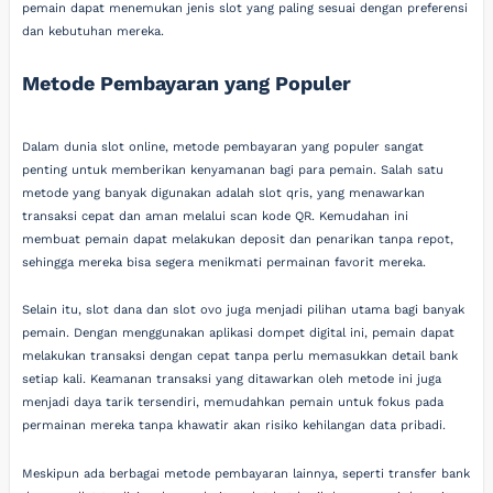
pemain dapat menemukan jenis slot yang paling sesuai dengan preferensi
dan kebutuhan mereka.
Metode Pembayaran yang Populer
Dalam dunia slot online, metode pembayaran yang populer sangat
penting untuk memberikan kenyamanan bagi para pemain. Salah satu
metode yang banyak digunakan adalah slot qris, yang menawarkan
transaksi cepat dan aman melalui scan kode QR. Kemudahan ini
membuat pemain dapat melakukan deposit dan penarikan tanpa repot,
sehingga mereka bisa segera menikmati permainan favorit mereka.
Selain itu, slot dana dan slot ovo juga menjadi pilihan utama bagi banyak
pemain. Dengan menggunakan aplikasi dompet digital ini, pemain dapat
melakukan transaksi dengan cepat tanpa perlu memasukkan detail bank
setiap kali. Keamanan transaksi yang ditawarkan oleh metode ini juga
menjadi daya tarik tersendiri, memudahkan pemain untuk fokus pada
permainan mereka tanpa khawatir akan risiko kehilangan data pribadi.
Meskipun ada berbagai metode pembayaran lainnya, seperti transfer bank