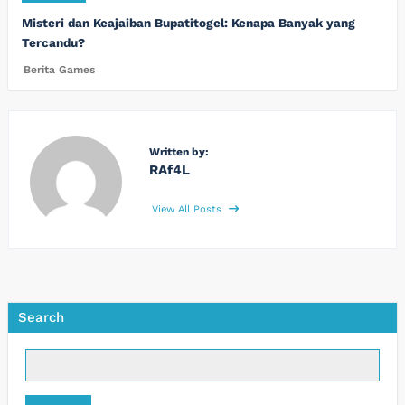
Misteri dan Keajaiban Bupatitogel: Kenapa Banyak yang
Tercandu?
Berita Games
Written by:
RAf4L
View All Posts
Search