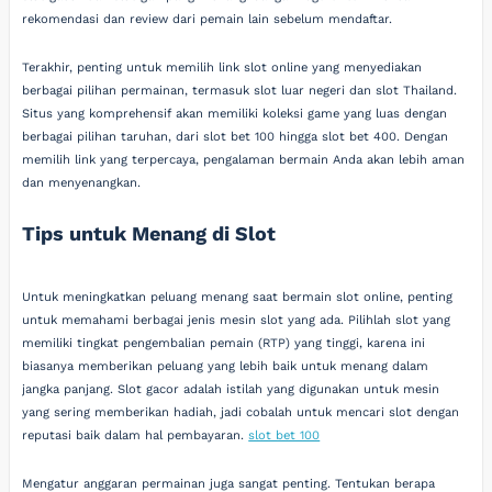
rekomendasi dan review dari pemain lain sebelum mendaftar.
Terakhir, penting untuk memilih link slot online yang menyediakan
berbagai pilihan permainan, termasuk slot luar negeri dan slot Thailand.
Situs yang komprehensif akan memiliki koleksi game yang luas dengan
berbagai pilihan taruhan, dari slot bet 100 hingga slot bet 400. Dengan
memilih link yang terpercaya, pengalaman bermain Anda akan lebih aman
dan menyenangkan.
Tips untuk Menang di Slot
Untuk meningkatkan peluang menang saat bermain slot online, penting
untuk memahami berbagai jenis mesin slot yang ada. Pilihlah slot yang
memiliki tingkat pengembalian pemain (RTP) yang tinggi, karena ini
biasanya memberikan peluang yang lebih baik untuk menang dalam
jangka panjang. Slot gacor adalah istilah yang digunakan untuk mesin
yang sering memberikan hadiah, jadi cobalah untuk mencari slot dengan
reputasi baik dalam hal pembayaran.
slot bet 100
Mengatur anggaran permainan juga sangat penting. Tentukan berapa