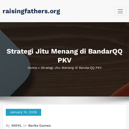
Skip
raisingfathers.org
to
content
Strategi Jitu Menang di BandarQQ
PKV
Home
»
Strategi Jitu Menang di BandarQQ PKV
January 14, 2026
By
RAf4L
In
Berita Games