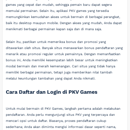
games yang cepat dan mudah, sehingga pemain baru dapat segera
memulai permainan. Selain itu, aplikasi PKV games yang tersedia
memungkinkan kemudahan akses untuk bermain di berbagai perangkat,
baik itu desktop maupun mobile. Dengan akses yang mudah, Anda dapat
menikmati berbagai permainan kapan saja dan di mana saja.
Selain itu, pastikan untuk memeriksa bonus dan promosi yang
ditawarkan oleh situs. Banyak situs menawarkan bonus pendaftaran yang
menarik atau promosi reguler untuk pemainnya. Dengan memanfaatkan
bonus ini, Anda memiliki kesempatan lebih besar untuk meningkatkan
modal bermain dan meraih kemenangan. Cari situs yang tidak hanya
memiliki berbagai permainan, tetapi juga memberikan nilai tambah
melalui keuntungan tambahan yang dapat Anda nikmati.
Cara Daftar dan Login di PKV Games
Untuk mulai bermain di PKV Games, langkah pertama adalah melakukan
pendaftaran. Anda perlu mengunjungi situs PKV yang terpercaya dan
mencari opsi untuk daftar. Biasanya, proses pendaftaran cukup
sederhana; Anda akan diminta mengisi informasi dasar seperti nama,