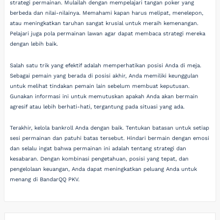
strategi permainan. Mulailah dengan mempelajari tangan poker yang
berbeda dan nilai-nilainya. Memahami kapan harus melipat, menelepon,
atau meningkatkan taruhan sangat krusial untuk meraih kemenangan.
Pelajari juga pola permainan lawan agar dapat membaca strategi mereka
dengan lebih baik.
Salah satu trik yang efektif adalah memperhatikan posisi Anda di meja.
Sebagai pemain yang berada di posisi akhir, Anda memiliki keunggulan
untuk melihat tindakan pemain lain sebelum membuat keputusan.
Gunakan informasi ini untuk memutuskan apakah Anda akan bermain
agresif atau lebih berhati-hati, tergantung pada situasi yang ada.
Terakhir, kelola bankroll Anda dengan baik. Tentukan batasan untuk setiap
sesi permainan dan patuhi batas tersebut. Hindari bermain dengan emosi
dan selalu ingat bahwa permainan ini adalah tentang strategi dan
kesabaran. Dengan kombinasi pengetahuan, posisi yang tepat, dan
pengelolaan keuangan, Anda dapat meningkatkan peluang Anda untuk
menang di BandarQQ PKV.