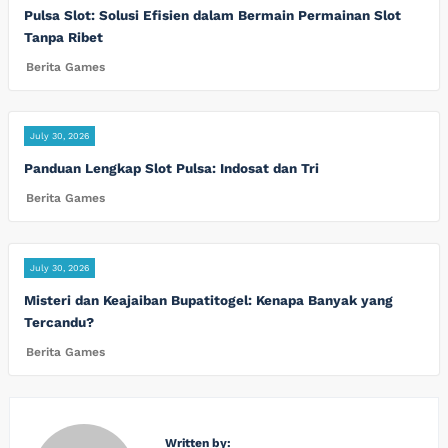
Pulsa Slot: Solusi Efisien dalam Bermain Permainan Slot
Tanpa Ribet
Berita Games
July 30, 2026
Panduan Lengkap Slot Pulsa: Indosat dan Tri
Berita Games
July 30, 2026
Misteri dan Keajaiban Bupatitogel: Kenapa Banyak yang
Tercandu?
Berita Games
Written by: