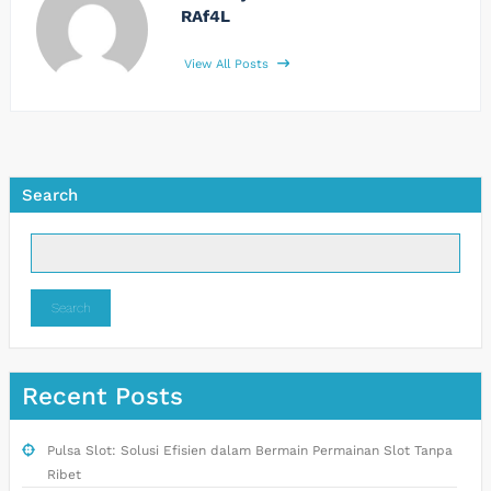
RAf4L
View All Posts
Search
Search
Recent Posts
Pulsa Slot: Solusi Efisien dalam Bermain Permainan Slot Tanpa
Ribet