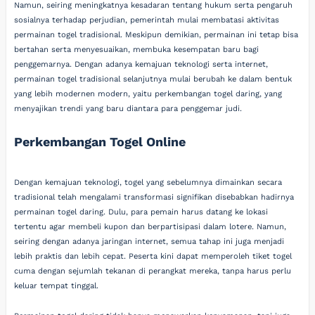
Namun, seiring meningkatnya kesadaran tentang hukum serta pengaruh
sosialnya terhadap perjudian, pemerintah mulai membatasi aktivitas
permainan togel tradisional. Meskipun demikian, permainan ini tetap bisa
bertahan serta menyesuaikan, membuka kesempatan baru bagi
penggemarnya. Dengan adanya kemajuan teknologi serta internet,
permainan togel tradisional selanjutnya mulai berubah ke dalam bentuk
yang lebih modernen modern, yaitu perkembangan togel daring, yang
menyajikan trendi yang baru diantara para penggemar judi.
Perkembangan Togel Online
Dengan kemajuan teknologi, togel yang sebelumnya dimainkan secara
tradisional telah mengalami transformasi signifikan disebabkan hadirnya
permainan togel daring. Dulu, para pemain harus datang ke lokasi
tertentu agar membeli kupon dan berpartisipasi dalam lotere. Namun,
seiring dengan adanya jaringan internet, semua tahap ini juga menjadi
lebih praktis dan lebih cepat. Peserta kini dapat memperoleh tiket togel
cuma dengan sejumlah tekanan di perangkat mereka, tanpa harus perlu
keluar tempat tinggal.