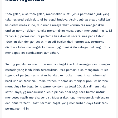
Toto gelap, alias toto gelap, merupakan suatu jenis permainan judi yang
telah existed sejak dulu di berbagai budaya. Asal-usulnya bisa diteliti lagi
ke dalam masa kuno, di dimana masyarakat komunitas mengadakan
undian nomor dalam rangka meramalkan masa depan mengundi nasib. Di
Tanah Air, permainan ini pertama kali dikenal secara luas pada tahun
1960-an dan dengan cepat menjadi bagian dari komunitas, terutama
diantara kelas menengah ke bawah, yg menilai itu sebagai peluang untuk
mendapatkan pendapatan tambahan.
Seiring perjalanan waktu, permainan togel klasik diselenggarakan dengan
metode yang lebih lebih terstruktur. Para pemain bisa mengambil tiket
togel dari penjual resmi atau bandar, kemudian menantikan informasi
hasil undian taruhan. Tradisi tersebut semakin menjadi populer karena
munculnya berbagai jenis game, contohnya togel 2D, tiga dimensi, dan
seterusnya, yg menawarkan lebih pilihan opsi bagi para bettor untuk
mengetes nasib mereka sendiri. Masyarakat juga membentuk kebiasaan
dan ritus tertentu saat bermain togel, yang menambah daya tarik tarik
permainan ini ini.