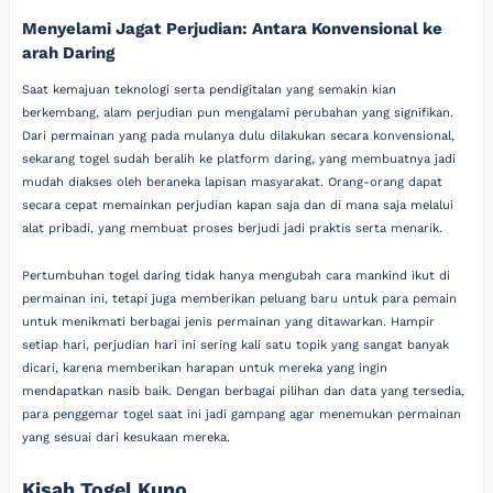
Menyelami Jagat Perjudian: Antara Konvensional ke
arah Daring
Saat kemajuan teknologi serta pendigitalan yang semakin kian
berkembang, alam perjudian pun mengalami perubahan yang signifikan.
Dari permainan yang pada mulanya dulu dilakukan secara konvensional,
sekarang togel sudah beralih ke platform daring, yang membuatnya jadi
mudah diakses oleh beraneka lapisan masyarakat. Orang-orang dapat
secara cepat memainkan perjudian kapan saja dan di mana saja melalui
alat pribadi, yang membuat proses berjudi jadi praktis serta menarik.
Pertumbuhan togel daring tidak hanya mengubah cara mankind ikut di
permainan ini, tetapi juga memberikan peluang baru untuk para pemain
untuk menikmati berbagai jenis permainan yang ditawarkan. Hampir
setiap hari, perjudian hari ini sering kali satu topik yang sangat banyak
dicari, karena memberikan harapan untuk mereka yang ingin
mendapatkan nasib baik. Dengan berbagai pilihan dan data yang tersedia,
para penggemar togel saat ini jadi gampang agar menemukan permainan
yang sesuai dari kesukaan mereka.
Kisah Togel Kuno