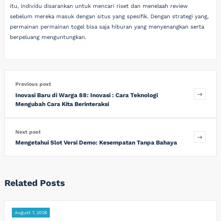
itu, individu disarankan untuk mencari riset dan menelaah review
sebelum mereka masuk dengan situs yang spesifik. Dengan strategi yang,
permainan permainan togel bisa saja hiburan yang menyenangkan serta
berpeluang menguntungkan.
Previous post
Inovasi Baru di Warga 88: Inovasi : Cara Teknologi
Mengubah Cara Kita Berinteraksi
Next post
Mengetahui Slot Versi Demo: Kesempatan Tanpa Bahaya
Related Posts
August 7, 2026