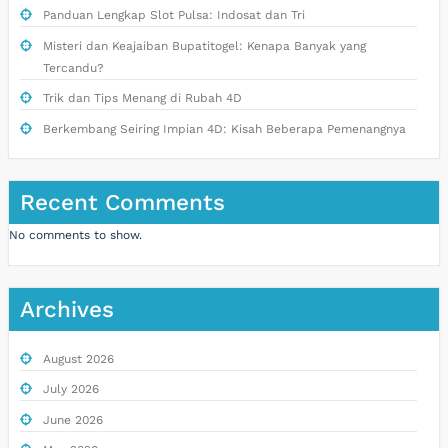
Panduan Lengkap Slot Pulsa: Indosat dan Tri
Misteri dan Keajaiban Bupatitogel: Kenapa Banyak yang
Tercandu?
Trik dan Tips Menang di Rubah 4D
Berkembang Seiring Impian 4D: Kisah Beberapa Pemenangnya
Recent Comments
No comments to show.
Archives
August 2026
July 2026
June 2026