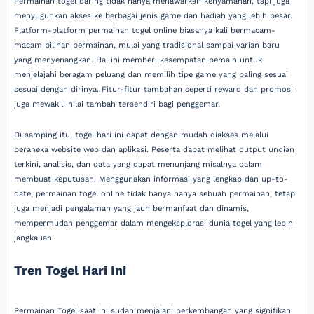
Permainan togel daring tidak hanya menawarkan kenyamanan, tapi juga
menyuguhkan akses ke berbagai jenis game dan hadiah yang lebih besar.
Platform-platform permainan togel online biasanya kali bermacam-
macam pilihan permainan, mulai yang tradisional sampai varian baru
yang menyenangkan. Hal ini memberi kesempatan pemain untuk
menjelajahi beragam peluang dan memilih tipe game yang paling sesuai
sesuai dengan dirinya. Fitur-fitur tambahan seperti reward dan promosi
juga mewakili nilai tambah tersendiri bagi penggemar.
Di samping itu, togel hari ini dapat dengan mudah diakses melalui
beraneka website web dan aplikasi. Peserta dapat melihat output undian
terkini, analisis, dan data yang dapat menunjang misalnya dalam
membuat keputusan. Menggunakan informasi yang lengkap dan up-to-
date, permainan togel online tidak hanya hanya sebuah permainan, tetapi
juga menjadi pengalaman yang jauh bermanfaat dan dinamis,
mempermudah penggemar dalam mengeksplorasi dunia togel yang lebih
jangkauan.
Tren Togel Hari Ini
Permainan Togel saat ini sudah menjalani perkembangan yang signifikan