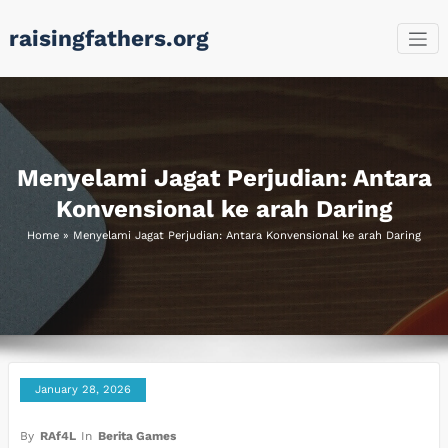
Skip
raisingfathers.org
to
content
Menyelami Jagat Perjudian: Antara
Konvensional ke arah Daring
Home
»
Menyelami Jagat Perjudian: Antara Konvensional ke arah Daring
January 28, 2026
By
RAf4L
In
Berita Games