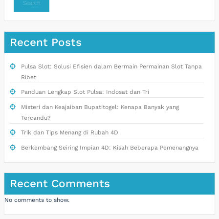
Search
Recent Posts
Pulsa Slot: Solusi Efisien dalam Bermain Permainan Slot Tanpa
Ribet
Panduan Lengkap Slot Pulsa: Indosat dan Tri
Misteri dan Keajaiban Bupatitogel: Kenapa Banyak yang
Tercandu?
Trik dan Tips Menang di Rubah 4D
Berkembang Seiring Impian 4D: Kisah Beberapa Pemenangnya
Recent Comments
No comments to show.