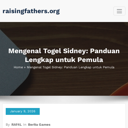
Skip
raisingfathers.org
to
content
Mengenal Togel Sidney: Panduan
Lengkap untuk Pemula
Home
»
Mengenal Togel Sidney: Panduan Lengkap untuk Pemula
January 9, 2026
By
RAf4L
In
Berita Games