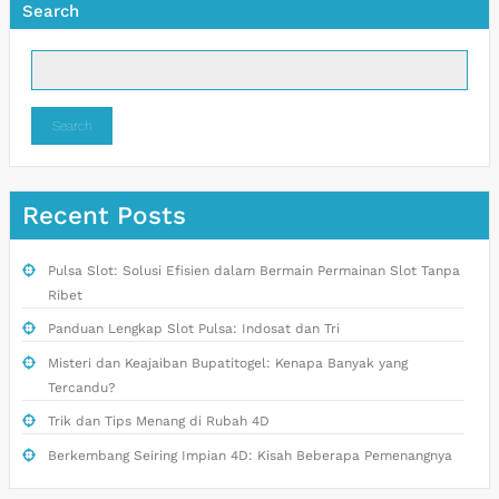
Search
Search
Recent Posts
Pulsa Slot: Solusi Efisien dalam Bermain Permainan Slot Tanpa
Ribet
Panduan Lengkap Slot Pulsa: Indosat dan Tri
Misteri dan Keajaiban Bupatitogel: Kenapa Banyak yang
Tercandu?
Trik dan Tips Menang di Rubah 4D
Berkembang Seiring Impian 4D: Kisah Beberapa Pemenangnya