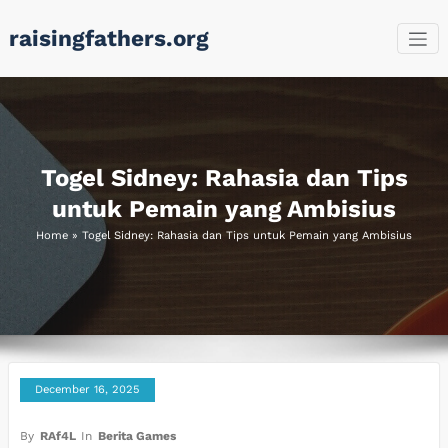
Skip
raisingfathers.org
to
content
Togel Sidney: Rahasia dan Tips
untuk Pemain yang Ambisius
Home
»
Togel Sidney: Rahasia dan Tips untuk Pemain yang Ambisius
December 16, 2025
By
RAf4L
In
Berita Games