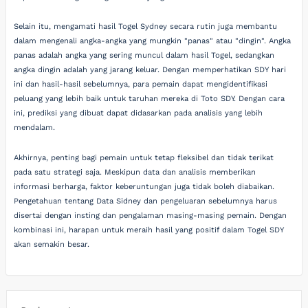
Selain itu, mengamati hasil Togel Sydney secara rutin juga membantu
dalam mengenali angka-angka yang mungkin "panas" atau "dingin". Angka
panas adalah angka yang sering muncul dalam hasil Togel, sedangkan
angka dingin adalah yang jarang keluar. Dengan memperhatikan SDY hari
ini dan hasil-hasil sebelumnya, para pemain dapat mengidentifikasi
peluang yang lebih baik untuk taruhan mereka di Toto SDY. Dengan cara
ini, prediksi yang dibuat dapat didasarkan pada analisis yang lebih
mendalam.
Akhirnya, penting bagi pemain untuk tetap fleksibel dan tidak terikat
pada satu strategi saja. Meskipun data dan analisis memberikan
informasi berharga, faktor keberuntungan juga tidak boleh diabaikan.
Pengetahuan tentang Data Sidney dan pengeluaran sebelumnya harus
disertai dengan insting dan pengalaman masing-masing pemain. Dengan
kombinasi ini, harapan untuk meraih hasil yang positif dalam Togel SDY
akan semakin besar.