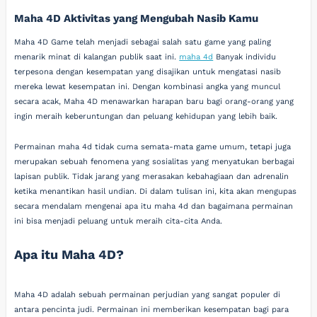
Maha 4D Aktivitas yang Mengubah Nasib Kamu
Maha 4D Game telah menjadi sebagai salah satu game yang paling
menarik minat di kalangan publik saat ini.
maha 4d
Banyak individu
terpesona dengan kesempatan yang disajikan untuk mengatasi nasib
mereka lewat kesempatan ini. Dengan kombinasi angka yang muncul
secara acak, Maha 4D menawarkan harapan baru bagi orang-orang yang
ingin meraih keberuntungan dan peluang kehidupan yang lebih baik.
Permainan maha 4d tidak cuma semata-mata game umum, tetapi juga
merupakan sebuah fenomena yang sosialitas yang menyatukan berbagai
lapisan publik. Tidak jarang yang merasakan kebahagiaan dan adrenalin
ketika menantikan hasil undian. Di dalam tulisan ini, kita akan mengupas
secara mendalam mengenai apa itu maha 4d dan bagaimana permainan
ini bisa menjadi peluang untuk meraih cita-cita Anda.
Apa itu Maha 4D?
Maha 4D adalah sebuah permainan perjudian yang sangat populer di
antara pencinta judi. Permainan ini memberikan kesempatan bagi para