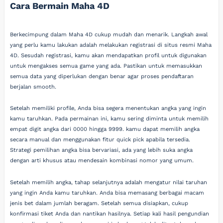
Cara Bermain Maha 4D
Berkecimpung dalam Maha 4D cukup mudah dan menarik. Langkah awal
yang perlu kamu lakukan adalah melakukan registrasi di situs resmi Maha
4D. Sesudah registrasi, kamu akan mendapatkan profil untuk digunakan
untuk mengakses semua game yang ada. Pastikan untuk memasukkan
semua data yang diperlukan dengan benar agar proses pendaftaran
berjalan smooth.
Setelah memiliki profile, Anda bisa segera menentukan angka yang ingin
kamu taruhkan. Pada permainan ini, kamu sering diminta untuk memilih
empat digit angka dari 0000 hingga 9999. kamu dapat memilih angka
secara manual dan menggunakan fitur quick pick apabila tersedia.
Strategi pemilihan angka bisa bervariasi, ada yang lebih suka angka
dengan arti khusus atau mendesain kombinasi nomor yang umum.
Setelah memilih angka, tahap selanjutnya adalah mengatur nilai taruhan
yang ingin Anda kamu taruhkan. Anda bisa memasang berbagai macam
jenis bet dalam jumlah beragam. Setelah semua disiapkan, cukup
konfirmasi tiket Anda dan nantikan hasilnya. Setiap kali hasil pengundian