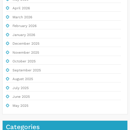
April 2026
March 2026
February 2026
January 2026
December 2025
November 2025
October 2025
September 2025
August 2025
July 2025
June 2025
May 2025
Categories