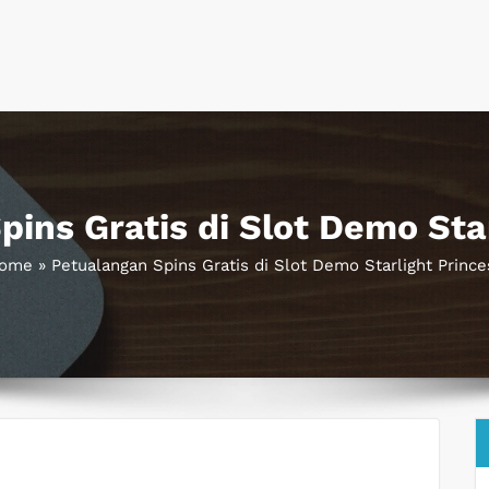
ins Gratis di Slot Demo Sta
ome
»
Petualangan Spins Gratis di Slot Demo Starlight Prince