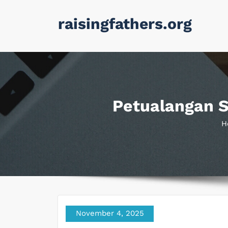
Skip
raisingfathers.org
to
content
Petualangan Sp
H
November 4, 2025