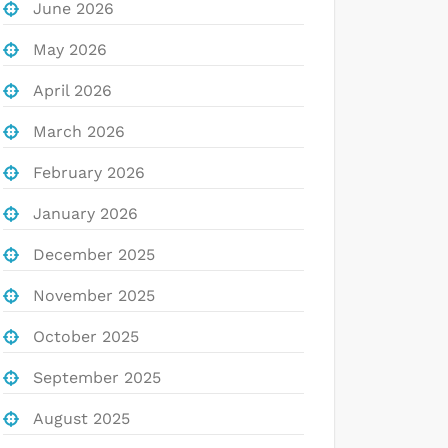
June 2026
May 2026
April 2026
March 2026
February 2026
January 2026
December 2025
November 2025
October 2025
September 2025
August 2025