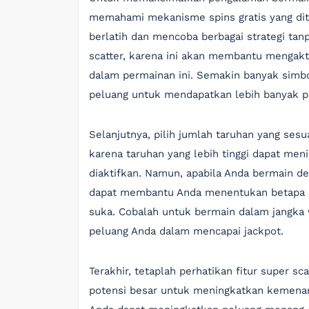
memahami mekanisme spins gratis yang di
berlatih dan mencoba berbagai strategi tan
scatter, karena ini akan membantu mengakti
dalam permainan ini. Semakin banyak simb
peluang untuk mendapatkan lebih banyak pu
Selanjutnya, pilih jumlah taruhan yang sesua
karena taruhan yang lebih tinggi dapat men
diaktifkan. Namun, apabila Anda bermain de
dapat membantu Anda menentukan betapa n
suka. Cobalah untuk bermain dalam jangka
peluang Anda dalam mencapai jackpot.
Terakhir, tetaplah perhatikan fitur super sca
potensi besar untuk meningkatkan kemenang