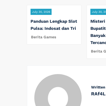
July 30, 2026
July 30, 2
Panduan Lengkap Slot
Misteri
Pulsa: Indosat dan Tri
Bupatit
Banyak
Berita Games
Tercan
Berita 
Written
RAf4L