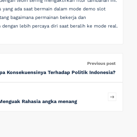
ngan lebih sering mengaktifkan fitur tambahan ini.
 yang ada saat bermain dalam mode demo slot
ntang bagaimana permainan bekerja dan
ngan lebih percaya diri saat beralih ke mode real.
Previous post
pa Konsekuensinya Terhadap Politik Indonesia?
: Menguak Rahasia angka menang