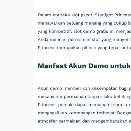
Dalam konteks slot gacor, Starlight Princes
menawarkan peluang menang yang cukup bai
yang kompetitif, slot demo gratis ini menjad
Anda mencari permainan slot yang menyenan
Princess merupakan pilihan yang tepat untu
Manfaat Akun Demo untuk
Akun demo memberikan kesempatan bagi pem
mekanisme permainan tanpa risiko kehilang
Princess, pemain dapat memahami cara kerj
menghasilkan kemenangan terbesar. Dengan
atmosfer permainan dan mengembangkan stra