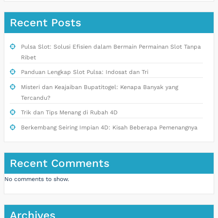
Recent Posts
Pulsa Slot: Solusi Efisien dalam Bermain Permainan Slot Tanpa
Ribet
Panduan Lengkap Slot Pulsa: Indosat dan Tri
Misteri dan Keajaiban Bupatitogel: Kenapa Banyak yang
Tercandu?
Trik dan Tips Menang di Rubah 4D
Berkembang Seiring Impian 4D: Kisah Beberapa Pemenangnya
Recent Comments
No comments to show.
Archives