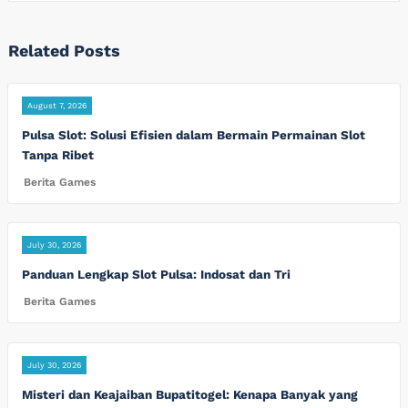
Related Posts
August 7, 2026
Pulsa Slot: Solusi Efisien dalam Bermain Permainan Slot
Tanpa Ribet
Berita Games
July 30, 2026
Panduan Lengkap Slot Pulsa: Indosat dan Tri
Berita Games
July 30, 2026
Misteri dan Keajaiban Bupatitogel: Kenapa Banyak yang