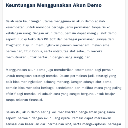
Keuntungan Menggunakan Akun Demo
Salah satu keuntungan utama menggunakan akun demo adalah
kesempatan untuk mencoba berbagai jenis permainan tanpa risiko
kehilangan uang. Dengan akun demo, pemain dapat menguji slot demo
seperti Lucky Neko dari PG Soft dan berbagai permainan lainnya dari
Pragmatic Play. Ini memungkinkan pemain memahami mekanisme
permainan, fitur bonus, serta volatilitas slot sebelum mereka
memutuskan untuk bertaruh dengan uang sungguhan.
Menggunakan akun demo juga memberikan kesempatan bagi pemain
untuk mengasah strategi mereka. Dalam permainan judi, strategi yang
baik bisa meningkatkan peluang menang. Dengan adanya slot demo,
pemain bisa mencoba berbagai pendekatan dan melihat mana yang paling
efektif bagi mereka. Ini adalah cara yang sangat berguna untuk belajar
tanpa tekanan finansial.
Selain itu, akun demo sering kali menawarkan pengalaman yang sama
seperti bermain dengan akun uang nyata. Pemain dapat merasakan
sensasi dan keseruan dari permainan slot, serta mengeksplorasi berbagai