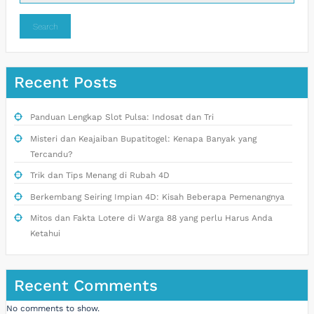
Search
Recent Posts
Panduan Lengkap Slot Pulsa: Indosat dan Tri
Misteri dan Keajaiban Bupatitogel: Kenapa Banyak yang
Tercandu?
Trik dan Tips Menang di Rubah 4D
Berkembang Seiring Impian 4D: Kisah Beberapa Pemenangnya
Mitos dan Fakta Lotere di Warga 88 yang perlu Harus Anda
Ketahui
Recent Comments
No comments to show.