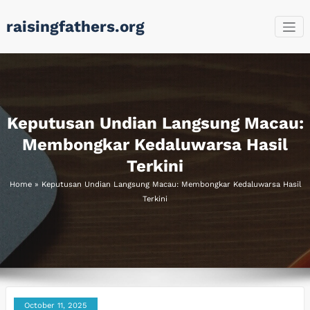
Skip
raisingfathers.org
to
content
Keputusan Undian Langsung Macau:
Membongkar Kedaluwarsa Hasil
Terkini
Home
»
Keputusan Undian Langsung Macau: Membongkar Kedaluwarsa Hasil
Terkini
October 11, 2025