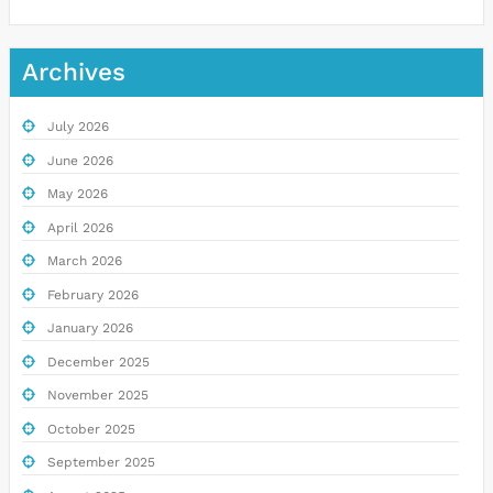
Archives
July 2026
June 2026
May 2026
April 2026
March 2026
February 2026
January 2026
December 2025
November 2025
October 2025
September 2025