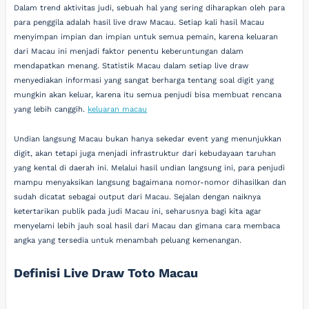
Dalam trend aktivitas judi, sebuah hal yang sering diharapkan oleh para
para penggila adalah hasil live draw Macau. Setiap kali hasil Macau
menyimpan impian dan impian untuk semua pemain, karena keluaran
dari Macau ini menjadi faktor penentu keberuntungan dalam
mendapatkan menang. Statistik Macau dalam setiap live draw
menyediakan informasi yang sangat berharga tentang soal digit yang
mungkin akan keluar, karena itu semua penjudi bisa membuat rencana
yang lebih canggih.
keluaran macau
Undian langsung Macau bukan hanya sekedar event yang menunjukkan
digit, akan tetapi juga menjadi infrastruktur dari kebudayaan taruhan
yang kental di daerah ini. Melalui hasil undian langsung ini, para penjudi
mampu menyaksikan langsung bagaimana nomor-nomor dihasilkan dan
sudah dicatat sebagai output dari Macau. Sejalan dengan naiknya
ketertarikan publik pada judi Macau ini, seharusnya bagi kita agar
menyelami lebih jauh soal hasil dari Macau dan gimana cara membaca
angka yang tersedia untuk menambah peluang kemenangan.
Definisi Live Draw Toto Macau