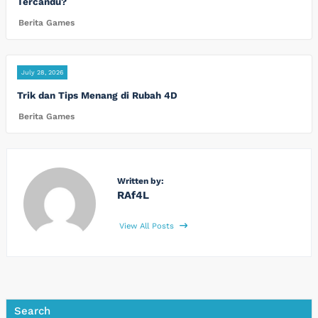
Tercandu?
Berita Games
July 28, 2026
Trik dan Tips Menang di Rubah 4D
Berita Games
Written by:
RAf4L
View All Posts
Search