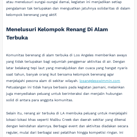
atau menelusuri sungai-sungai damai, kegiatan ini menjadikan setiap
pengalaman tak terlupakan dan menguatkan jatuhnya solidaritas di dalam
kelompok berenang yang aktif.
Menelusuri Kelompok Renang Di Alam
Terbuka
Komunitas berenang di alam terbuka di Los Angeles memberikan aways
yang tidak terlupakan bagi sejumlah penggemar aktivitas di air. Dengan
latar belakang tepi laut yang menakjubkan dan cuaca yang hangat nyaris
saat tahun, banyak orang ikut bersama kelompok berenang agar
menjelajahi pesona alam di sekitar wilayah.
losangelesswimmin.com
Petualangan ini tidak hanya berbasis pada kegiatan jasmani, melainkan
juga menyediakan peluang untuk berinteraksi dan menjalin hubungan
solid di antara para anggota komunitas.
Selain itu, renang air terbuka di LA membuka peluang untuk menjelajahi
lokasi-lokasi khas seperti Malibu Creek dan daerah sekitar yang dikenal
dengan keindahan alamnya. Berbagai event dan aktivitas diadakan secara
reguler, mulai dari berbagai sesi pelatihan hingga kompetisi ringan. Ini