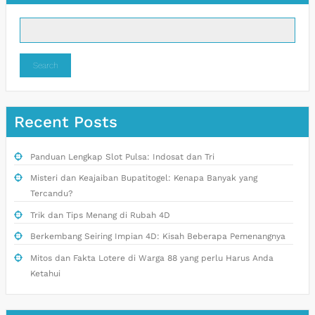
Search
Recent Posts
Panduan Lengkap Slot Pulsa: Indosat dan Tri
Misteri dan Keajaiban Bupatitogel: Kenapa Banyak yang
Tercandu?
Trik dan Tips Menang di Rubah 4D
Berkembang Seiring Impian 4D: Kisah Beberapa Pemenangnya
Mitos dan Fakta Lotere di Warga 88 yang perlu Harus Anda
Ketahui