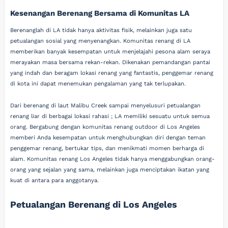
Kesenangan Berenang Bersama di Komunitas LA
Berenanglah di LA tidak hanya aktivitas fisik, melainkan juga satu
petualangan sosial yang menyenangkan. Komunitas renang di LA
memberikan banyak kesempatan untuk menjelajahi pesona alam seraya
merayakan masa bersama rekan-rekan. Dikenakan pemandangan pantai
yang indah dan beragam lokasi renang yang fantastis, penggemar renang
di kota ini dapat menemukan pengalaman yang tak terlupakan.
Dari berenang di laut Malibu Creek sampai menyelusuri petualangan
renang liar di berbagai lokasi rahasi ; LA memiliki sesuatu untuk semua
orang. Bergabung dengan komunitas renang outdoor di Los Angeles
memberi Anda kesempatan untuk menghubungkan diri dengan teman
penggemar renang, bertukar tips, dan menikmati momen berharga di
alam. Komunitas renang Los Angeles tidak hanya menggabungkan orang-
orang yang sejalan yang sama, melainkan juga menciptakan ikatan yang
kuat di antara para anggotanya.
Petualangan Berenang di Los Angeles