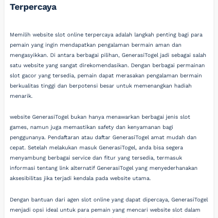
Terpercaya
Memilih website slot online terpercaya adalah langkah penting bagi para
pemain yang ingin mendapatkan pengalaman bermain aman dan
mengasyikkan. Di antara berbagai pilihan, GenerasiTogel jadi sebagai salah
satu website yang sangat direkomendasikan. Dengan berbagai permainan
slot gacor yang tersedia, pemain dapat merasakan pengalaman bermain
berkualitas tinggi dan berpotensi besar untuk memenangkan hadiah
menarik.
website GenerasiTogel bukan hanya menawarkan berbagai jenis slot
games, namun juga memastikan safety dan kenyamanan bagi
penggunanya. Pendaftaran atau daftar GenerasiTogel amat mudah dan
cepat. Setelah melakukan masuk GenerasiTogel, anda bisa segera
menyambung berbagai service dan fitur yang tersedia, termasuk
informasi tentang link alternatif GenerasiTogel yang menyederhanakan
aksesibilitas jika terjadi kendala pada website utama.
Dengan bantuan dari agen slot online yang dapat dipercaya, GenerasiTogel
menjadi opsi ideal untuk para pemain yang mencari website slot dalam