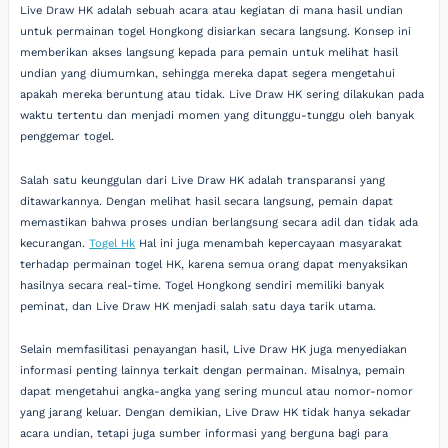
Live Draw HK adalah sebuah acara atau kegiatan di mana hasil undian
untuk permainan togel Hongkong disiarkan secara langsung. Konsep ini
memberikan akses langsung kepada para pemain untuk melihat hasil
undian yang diumumkan, sehingga mereka dapat segera mengetahui
apakah mereka beruntung atau tidak. Live Draw HK sering dilakukan pada
waktu tertentu dan menjadi momen yang ditunggu-tunggu oleh banyak
penggemar togel.
Salah satu keunggulan dari Live Draw HK adalah transparansi yang
ditawarkannya. Dengan melihat hasil secara langsung, pemain dapat
memastikan bahwa proses undian berlangsung secara adil dan tidak ada
kecurangan.
Togel Hk
Hal ini juga menambah kepercayaan masyarakat
terhadap permainan togel HK, karena semua orang dapat menyaksikan
hasilnya secara real-time. Togel Hongkong sendiri memiliki banyak
peminat, dan Live Draw HK menjadi salah satu daya tarik utama.
Selain memfasilitasi penayangan hasil, Live Draw HK juga menyediakan
informasi penting lainnya terkait dengan permainan. Misalnya, pemain
dapat mengetahui angka-angka yang sering muncul atau nomor-nomor
yang jarang keluar. Dengan demikian, Live Draw HK tidak hanya sekadar
acara undian, tetapi juga sumber informasi yang berguna bagi para