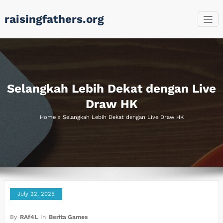
Skip
raisingfathers.org
to
content
Selangkah Lebih Dekat dengan Live
Draw HK
Home
»
Selangkah Lebih Dekat dengan Live Draw HK
July 22, 2025
By
RAf4L
In
Berita Games