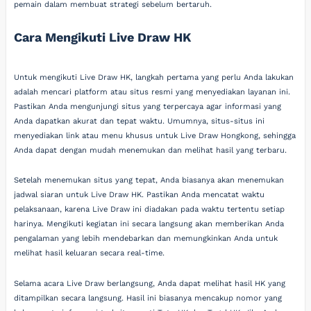
pemain dalam membuat strategi sebelum bertaruh.
Cara Mengikuti Live Draw HK
Untuk mengikuti Live Draw HK, langkah pertama yang perlu Anda lakukan
adalah mencari platform atau situs resmi yang menyediakan layanan ini.
Pastikan Anda mengunjungi situs yang terpercaya agar informasi yang
Anda dapatkan akurat dan tepat waktu. Umumnya, situs-situs ini
menyediakan link atau menu khusus untuk Live Draw Hongkong, sehingga
Anda dapat dengan mudah menemukan dan melihat hasil yang terbaru.
Setelah menemukan situs yang tepat, Anda biasanya akan menemukan
jadwal siaran untuk Live Draw HK. Pastikan Anda mencatat waktu
pelaksanaan, karena Live Draw ini diadakan pada waktu tertentu setiap
harinya. Mengikuti kegiatan ini secara langsung akan memberikan Anda
pengalaman yang lebih mendebarkan dan memungkinkan Anda untuk
melihat hasil keluaran secara real-time.
Selama acara Live Draw berlangsung, Anda dapat melihat hasil HK yang
ditampilkan secara langsung. Hasil ini biasanya mencakup nomor yang