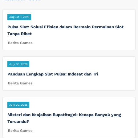
August 7, 2026
Pulsa Slot: Solusi Efisien dalam Bermain Permainan Slot
Tanpa Ribet
Berita Games
July 30, 2026
Panduan Lengkap Slot Pulsa: Indosat dan Tri
Berita Games
July 30, 2026
Misteri dan Keajaiban Bupatitogel: Kenapa Banyak yang
Tercandu?
Berita Games