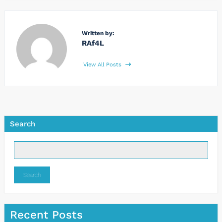
Written by:
RAf4L
View All Posts
Search
Search
Recent Posts