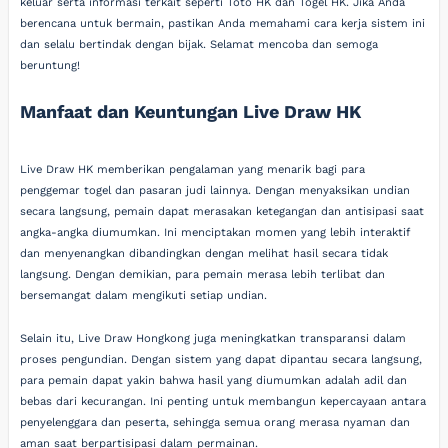
keluar serta informasi terkait seperti Toto HK dan Togel HK. Jika Anda
berencana untuk bermain, pastikan Anda memahami cara kerja sistem ini
dan selalu bertindak dengan bijak. Selamat mencoba dan semoga
beruntung!
Manfaat dan Keuntungan Live Draw HK
Live Draw HK memberikan pengalaman yang menarik bagi para
penggemar togel dan pasaran judi lainnya. Dengan menyaksikan undian
secara langsung, pemain dapat merasakan ketegangan dan antisipasi saat
angka-angka diumumkan. Ini menciptakan momen yang lebih interaktif
dan menyenangkan dibandingkan dengan melihat hasil secara tidak
langsung. Dengan demikian, para pemain merasa lebih terlibat dan
bersemangat dalam mengikuti setiap undian.
Selain itu, Live Draw Hongkong juga meningkatkan transparansi dalam
proses pengundian. Dengan sistem yang dapat dipantau secara langsung,
para pemain dapat yakin bahwa hasil yang diumumkan adalah adil dan
bebas dari kecurangan. Ini penting untuk membangun kepercayaan antara
penyelenggara dan peserta, sehingga semua orang merasa nyaman dan
aman saat berpartisipasi dalam permainan.