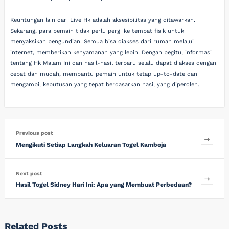
Keuntungan lain dari Live Hk adalah aksesibilitas yang ditawarkan.
Sekarang, para pemain tidak perlu pergi ke tempat fisik untuk
menyaksikan pengundian. Semua bisa diakses dari rumah melalui
internet, memberikan kenyamanan yang lebih. Dengan begitu, informasi
tentang Hk Malam Ini dan hasil-hasil terbaru selalu dapat diakses dengan
cepat dan mudah, membantu pemain untuk tetap up-to-date dan
mengambil keputusan yang tepat berdasarkan hasil yang diperoleh.
Previous post
Mengikuti Setiap Langkah Keluaran Togel Kamboja
Next post
Hasil Togel Sidney Hari Ini: Apa yang Membuat Perbedaan?
Related Posts