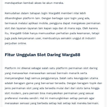
mendapatkan kembali akses ke akun mereka.
Kemudahan dalam tahapan login Warga88 memberi nilai lebih
dibandingkan platform lain. Dengan berbagai opsi login yang ada,
termasuk melalui aplikasi mobile, pengguna dapat mengakses permainan
slot dan layanan-layanan lain kapan saja dan di mana saja. Oleh karena
itu, Warga88 tidak hanya memusatkan perhatian pada keamanan, tetapi
juga pada kenyamanan user, membuatnya semakin unggul di industri
perjudian online.
Fitur Unggulan Slot Daring Warga88
Platform ini dikenal sebagai salah satu platform permainan slot daring
yang menawarkan menawarkan sensasi bermain menarik serta
menyenangkan bagi semua penggunanya. Salah satu keunggulan utama
adalah beragam game yang bervariasi tersedia. Dengan beragam topik dan
jenis permainan slot yang ada tersedia mulai dari dari slots lama hingga
slot modern, para pemain bisa menyaksikan permainan yang sesuai
preferensi mereka sendiri. Hal ini memungkinkan setiap pemain agar
merasakan sensasi yang berbeda setiap kali setiap kali mereka bermain.