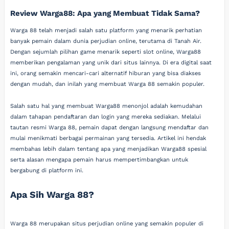
Review Warga88: Apa yang Membuat Tidak Sama?
Warga 88 telah menjadi salah satu platform yang menarik perhatian
banyak pemain dalam dunia perjudian online, terutama di Tanah Air.
Dengan sejumlah pilihan game menarik seperti slot online, Warga88
memberikan pengalaman yang unik dari situs lainnya. Di era digital saat
ini, orang semakin mencari-cari alternatif hiburan yang bisa diakses
dengan mudah, dan inilah yang membuat Warga 88 semakin populer.
Salah satu hal yang membuat Warga88 menonjol adalah kemudahan
dalam tahapan pendaftaran dan login yang mereka sediakan. Melalui
tautan resmi Warga 88, pemain dapat dengan langsung mendaftar dan
mulai menikmati berbagai permainan yang tersedia. Artikel ini hendak
membahas lebih dalam tentang apa yang menjadikan Warga88 spesial
serta alasan mengapa pemain harus mempertimbangkan untuk
bergabung di platform ini.
Apa Sih Warga 88?
Warga 88 merupakan situs perjudian online yang semakin populer di