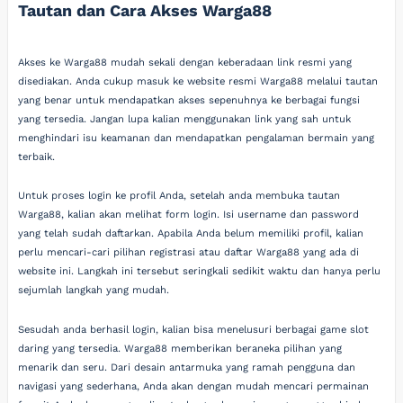
Tautan dan Cara Akses Warga88
Akses ke Warga88 mudah sekali dengan keberadaan link resmi yang
disediakan. Anda cukup masuk ke website resmi Warga88 melalui tautan
yang benar untuk mendapatkan akses sepenuhnya ke berbagai fungsi
yang tersedia. Jangan lupa kalian menggunakan link yang sah untuk
menghindari isu keamanan dan mendapatkan pengalaman bermain yang
terbaik.
Untuk proses login ke profil Anda, setelah anda membuka tautan
Warga88, kalian akan melihat form login. Isi username dan password
yang telah sudah daftarkan. Apabila Anda belum memiliki profil, kalian
perlu mencari-cari pilihan registrasi atau daftar Warga88 yang ada di
website ini. Langkah ini tersebut seringkali sedikit waktu dan hanya perlu
sejumlah langkah yang mudah.
Sesudah anda berhasil login, kalian bisa menelusuri berbagai game slot
daring yang tersedia. Warga88 memberikan beraneka pilihan yang
menarik dan seru. Dari desain antarmuka yang ramah pengguna dan
navigasi yang sederhana, Anda akan dengan mudah mencari permainan