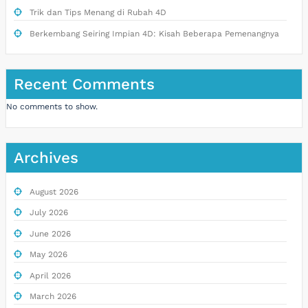
Trik dan Tips Menang di Rubah 4D
Berkembang Seiring Impian 4D: Kisah Beberapa Pemenangnya
Recent Comments
No comments to show.
Archives
August 2026
July 2026
June 2026
May 2026
April 2026
March 2026