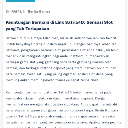
By
RAf4L
In
Berita Games
Keuntungan Bermain di Link Satria4D: Sensasi Slot
yang Tak Terlupakan
Bermain di dunia maya telah menjadi salah satu forma hiburan favorit
untuk banyaknya orang di dalam negeri ini. Dengan hadirnya kehadiran
Satria4D, pengalaman bermain slot permainan slot anda bakal jadi lebih
menarik dan menguntungkan bagi Anda. Platform ini menawarkan
berbagai game slot yang gampang seru serta gampang diakses oleh
pemain, dan berbagai metode deposit yang memudahkan bikin mudah
para pemain. Salah satu yang paling digemari adalah slot dana, yang
memungkinkan memungkinkan transaksi cepat tanpa ribet.
Keuntungan bermain di platform Satria4D bukan hanya hanya pada
kemudahan dalam melakukan dalam melakukan deposit. Dengan
memanfaatkan menggunakan tautan slot dana, Anda dapat menjelajahi
beraneka varian game slot gacor menguntungkan tanpa. Selain itu, cara
login di Satria4D yang mudah menjamin anda dapat segera merasakan
pengalaman bermain yang menyenangkan yang seru. Apabila anda pecinta