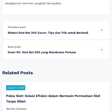
pengalaman bermain yang|tak terlupakan.
Previous post
Misteri Slot Bet 200 Gacor: Tips dan Trik untuk Berhasil
Next post
Dewi 4D: Slot Bet 200 yang Membawa Fortuna
Related Posts
August 7, 2026
Pulsa Slot: Solusi Efisien dalam Bermain Permainan Slot
Tanpa Ribet
Berita Games