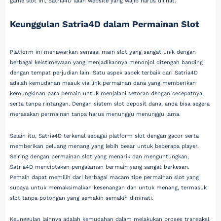
game slot ini, Satria4D ialah website yang wajib harus dilihat.
Keunggulan Satria4D dalam Permainan Slot
Platform ini menawarkan sensasi main slot yang sangat unik dengan
berbagai keistimewaan yang menjadikannya menonjol ditengah banding
dengan tempat perjudian lain. Satu aspek aspek terbaik dari Satria4D
adalah kemudahan masuk via link permainan dana yang memberikan
kemungkinan para pemain untuk menjalani setoran dengan secepatnya
serta tanpa rintangan. Dengan sistem slot deposit dana, anda bisa segera
merasakan permainan tanpa harus menunggu menunggu lama.
Selain itu, Satria4D terkenal sebagai platform slot dengan gacor serta
memberikan peluang menang yang lebih besar untuk beberapa player.
Seiring dengan permainan slot yang menarik dan menguntungkan,
Satria4D menciptakan pengalaman bermain yang sangat berkesan.
Pemain dapat memilih dari berbagai macam tipe permainan slot yang
supaya untuk memaksimalkan kesenangan dan untuk menang, termasuk
slot tanpa potongan yang semakin semakin diminati.
Keunggulan lainnya adalah kemudahan dalam melakukan proses transaksi.