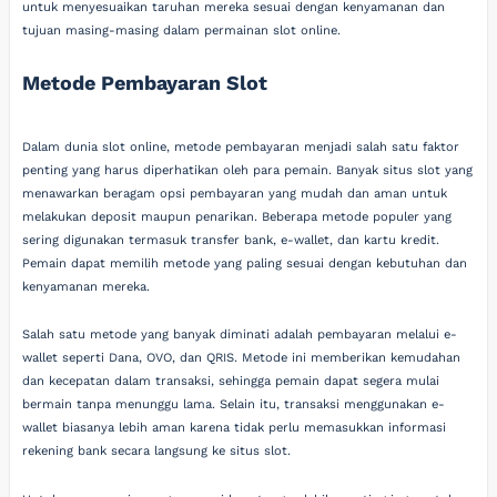
untuk menyesuaikan taruhan mereka sesuai dengan kenyamanan dan
tujuan masing-masing dalam permainan slot online.
Metode Pembayaran Slot
Dalam dunia slot online, metode pembayaran menjadi salah satu faktor
penting yang harus diperhatikan oleh para pemain. Banyak situs slot yang
menawarkan beragam opsi pembayaran yang mudah dan aman untuk
melakukan deposit maupun penarikan. Beberapa metode populer yang
sering digunakan termasuk transfer bank, e-wallet, dan kartu kredit.
Pemain dapat memilih metode yang paling sesuai dengan kebutuhan dan
kenyamanan mereka.
Salah satu metode yang banyak diminati adalah pembayaran melalui e-
wallet seperti Dana, OVO, dan QRIS. Metode ini memberikan kemudahan
dan kecepatan dalam transaksi, sehingga pemain dapat segera mulai
bermain tanpa menunggu lama. Selain itu, transaksi menggunakan e-
wallet biasanya lebih aman karena tidak perlu memasukkan informasi
rekening bank secara langsung ke situs slot.