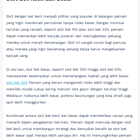
Slot dengan bet kecil menjadi pilihan yang populer di kalangan pemain
yang ingin menikmati permainan tanpa risiko besar. Dengan minimal
taruhan yang rendah, seperti slot bet 100 atau slot bet 200, pemain
dapat memainkan lebih banyak putaran dan meningkatkan peluang
mereka untuk meraih kemenangan. Slot ini sangat cocok bagi pemula
atau mereka yang ingin bersenang-senang tanpa harus mengeluarkan
banyak uang.
Di sisi lain, slot bet besar, seperti slot bet 300 hingga slot bet 500,
menawarkan kesempatan untuk memenangkan hadiah yang lebih besar.
slot bet 300
Pemain yang berani mengambil risiko lebih tinggi dan
memiliki modal cukup sering mencari slot gacor dengan taruhan tinggi.
Meskipun risikonya lebih besar, potensi keuntungan yang bisa diraih juga
jauh lebih menggiurkan.
Kombinasi antara slot bet kecil dan besar dapat memberikan variasi yang
menarik dalam pengalaman bermain. Pemain dapat memulai dengan slot
bet kecil untuk membangun strategi dan kemudian beralih ke slot bet
lebih besar saat merasa lebih percaya diri. Hal ini memungkinkan pemain