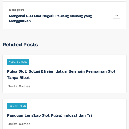
Next post
Mengenal Slot Luar Negeri: Peluang Menang yang
Menggiurkan
Related Posts
August 7, 2026
Pulsa Slot: Solusi Efisien dalam Bermain Permainan Slot
Tanpa Ribet
Berita Games
July 30, 2026
Panduan Lengkap Slot Pulsa: Indosat dan Tri
Berita Games