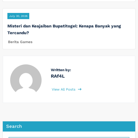
July 30, 2026
Misteri dan Keajaiban Bupatitogel: Kenapa Banyak yang
Tercandu?
Berita Games
Written by:
RAf4L
View All Posts
Search