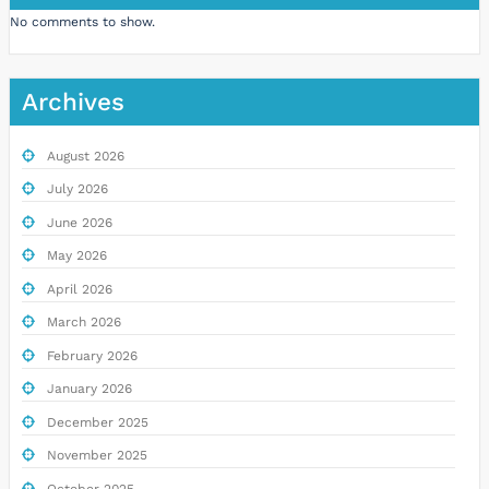
No comments to show.
Archives
August 2026
July 2026
June 2026
May 2026
April 2026
March 2026
February 2026
January 2026
December 2025
November 2025
October 2025