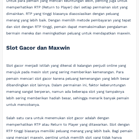
Untuk para pemain yang mencari keuntungan lebih, penting juga untuk
memperhatikan RTP (Return to Player) dari setiap permainan slot yang
dimainkan. RTP yang tinggi biasanya diasosiasikan dengan peluang
menang yang lebih baik. Dengan memilih metode pembayaran yang tepat
dan slot dengan RTP tinggi, pemain dapat memaksimalkan pengalaman
bermain mereka dan meningkatkan peluang untuk mendapatkan maxwin.
Slot Gacor dan Maxwin
Slot gacor menjadi istilah yang dikenal di kalangan penjudi online yang
merujuk pada mesin slot yang sering memberikan kemenangan. Para
pemain mencari slot gacor karena peluang kemenangan yang lebih besar
dibandingkan slot lainnya. Dalam permainan ini, faktor keberuntungan
memang sangat berperan, namun ada beberapa slot yang tampaknya
lebih sering memberikan hadiah besar, sehingga menarik banyak pemain
untuk mencobanya.
Salah satu cara untuk menemukan slot gacor adalah dengan
memperhatikan RTP atau Return to Player yang ditawarkan. Slot dengan
RTP tinggi biasanya memiliki peluang menang yang lebih baik. Bagi pemain
yang mencari maxwin, penting untuk memilih slot yang tidak hanya