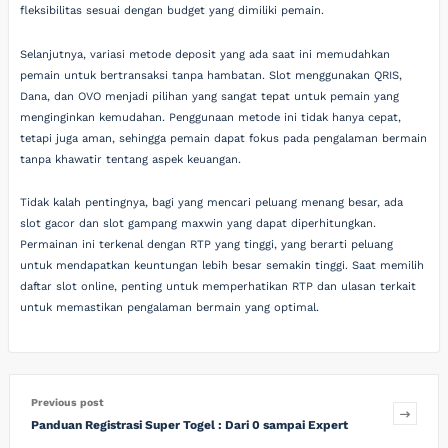
fleksibilitas sesuai dengan budget yang dimiliki pemain.
Selanjutnya, variasi metode deposit yang ada saat ini memudahkan
pemain untuk bertransaksi tanpa hambatan. Slot menggunakan QRIS,
Dana, dan OVO menjadi pilihan yang sangat tepat untuk pemain yang
menginginkan kemudahan. Penggunaan metode ini tidak hanya cepat,
tetapi juga aman, sehingga pemain dapat fokus pada pengalaman bermain
tanpa khawatir tentang aspek keuangan.
Tidak kalah pentingnya, bagi yang mencari peluang menang besar, ada
slot gacor dan slot gampang maxwin yang dapat diperhitungkan.
Permainan ini terkenal dengan RTP yang tinggi, yang berarti peluang
untuk mendapatkan keuntungan lebih besar semakin tinggi. Saat memilih
daftar slot online, penting untuk memperhatikan RTP dan ulasan terkait
untuk memastikan pengalaman bermain yang optimal.
Previous post
Panduan Registrasi Super Togel : Dari 0 sampai Expert