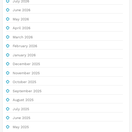
July 2026
June 2026
May 2026
April 2026
March 2026
February 2026
January 2026
December 2025
November 2025
October 2025
September 2025
August 2025
July 2025
June 2025
May 2025