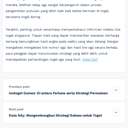
mereka. Melihat rekap sgp sangat berpengaruh dalam proses
pengambilan putusan yang lebih baik baik ketika bermain di togel,
terutama togel daring.
Terakhir, penting untuk senantiasa memperbaharui informasi melalui live
togel singapore. Tiapan hasil yang dapat memberikan wawasan berharga
tentang kemungkinan hasil angka pada waktu yang akan datang. Dengan
mengakses mengakses live nomor sgp dan hasil live sgp secara berkala,
para penggiat dapat merumuskan strategi yang lebih lebih untuk
mendapatkan pertandingan togel sgp yang ikuti.
Togel SGP
Previous post
Iontogel Games: Di antara Fortune serta Strategi Permainan
Next post
Data Sdy: Mengembangkan Strategi Sukses untuk Togel