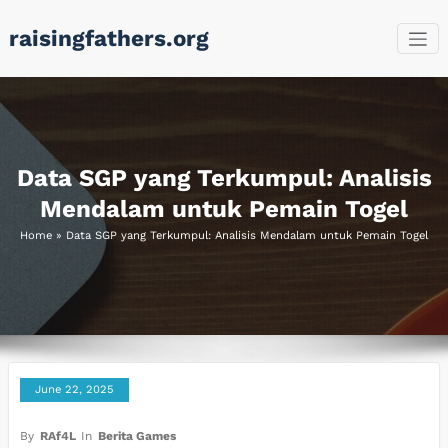
Skip
raisingfathers.org
to
content
Data SGP yang Terkumpul: Analisis
Mendalam untuk Pemain Togel
Home
»
Data SGP yang Terkumpul: Analisis Mendalam untuk Pemain Togel
June 22, 2025
By
RAf4L
In
Berita Games