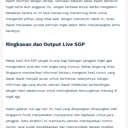
dalam bermain dengan cerdas. Tentukan batasan batas dalam bertaruh
togel serta ikuti anggaran itu. Jangan terbawa emosi ketika mengalami
kekalahan karena ini ini bisa mendorong mendorong Anda untuk
mengambil pilihan yang tidak baik. Dengan mematuhi taktik ini, Anda
dapat merasakan proses bermain togel dalam lebih menyenangkan serta
berlanjut.
Ringkasan dan Output Live SGP
Rekap hasil live SGP sangat krusial bagi kalangan penggiat togel agar
menganalisis pola dan tren angka yang muncul. Setiap langsung draw
Singapore memberikan informasi terbaru mengenai hasil nomor yang
dapat dapat menjadi acuan untuk permainan selanjutnya. Dengan
informasi sgp yang akurat, pemain dapat melakukan perbandingan
dengan hasil sebelumnya untuk meningkatkan kemungkinan menang di
togel sgp.
Dalam gelaran live sgp hari ini, hasil yang ditayangkan ditayangkan oleh
Singapore Pools menyediakan transparansi dan kejelasan untuk para
penggiat. Data direktori ini membantu pemain mendapatkan nomor-
nomor yang sudah dipublikasikan dan mencocokkan dengan prediksi